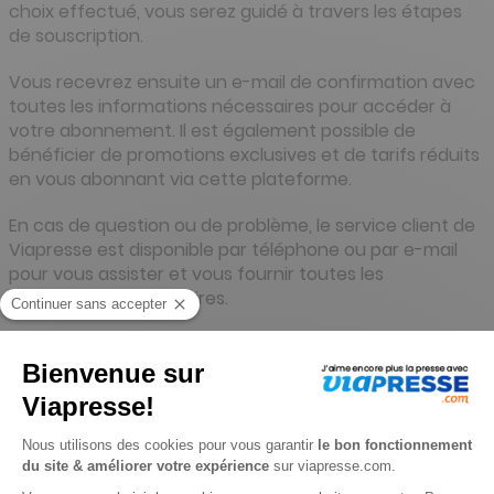
choix effectué, vous serez guidé à travers les étapes
de souscription.
Vous recevrez ensuite un e-mail de confirmation avec
toutes les informations nécessaires pour accéder à
votre abonnement. Il est également possible de
bénéficier de promotions exclusives et de tarifs réduits
en vous abonnant via cette plateforme.
En cas de question ou de problème, le service client de
Viapresse est disponible par téléphone ou par e-mail
pour vous assister et vous fournir toutes les
informations nécessaires.
Contacter le service d'abonnement
Pour contacter le service client d'abonnement
Viapresse, plusieurs options s'offrent à vous. Vous
pouvez joindre le service client par téléphone au
01 72