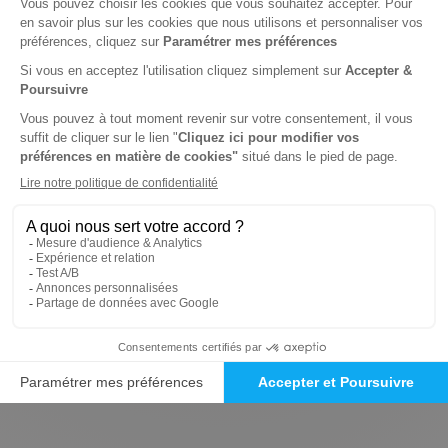
87 16 76
(code 10) du lundi au vendredi, de 9h à 18h.
Si vous préférez envoyer un e-mail, l'adresse à utiliser
est
serviceclients@viapresse.com
. Les courriers
sont également acceptés à l'adresse suivante :
Viapresse, 7 impasse Marie Blanche, 75018 Paris.
Pour les abonnés ayant des questions spécifiques
concernant leur abonnement, il est conseillé de se
connecter à leur compte client sur le site de Viapresse.
Une fois connecté, rendez-vous dans l'onglet "mes
abonnements" et cliquez sur "contacter le SAV".
En cas de problème technique ou de question relative à
la gestion de votre compte, une section FAQ est
disponible sur le site pour vous aider à résoudre les
problèmes courants.