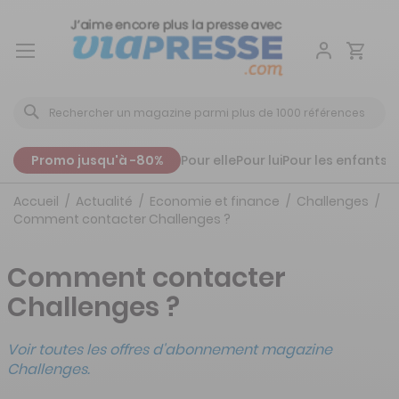
Aller
au
contenu
Promo jusqu'à -80%
Pour elle
Pour lui
Pour les enfants
P
Accueil
Actualité
Economie et finance
Challenges
Comment contacter Challenges ?
Comment contacter
Challenges ?
Voir toutes les offres d'
abonnement magazine
Challenges.