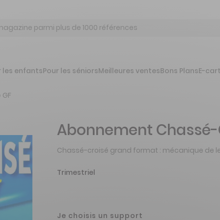
 les enfants
Pour les séniors
Meilleures ventes
Bons Plans
E-car
 GF
Abonnement Chassé-C
Chassé-croisé grand format : mécanique de le
Trimestriel
Je choisis un support