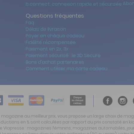
Abon
b.connect: connexion rapide et sécurisée
Questions fréquentes
Faq
Délais de livraison
Payer en chèque cadeau
Fidélité récompensée
Paiement en 2x, 3x
Paiement sécurisé : le 3D Secure
Bons d'achat partenaires
Comment utiliser ma carte cadeau
t magazine au meilleur prix, vous propose un large choix de ma
réductions en % sont calculées par rapport au prix constaté en
ite Viapresse : magazines féminins, magazines automobiles, jo