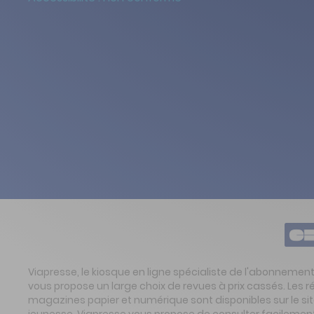
Viapresse, le kiosque en ligne spécialiste de l'abonnemen
vous propose un large choix de revues à prix cassés. Les 
magazines papier et numérique sont disponibles sur le s