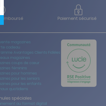
u remboursé
Paiement sécurisé
vente magazines
rte cadeau
ramme Avantages Clients Fidèles
eaux magazines
zines coups de cœur
zines féminins
zines pour hommes
zines pour les seniors
zines pour les enfants
naux quotidiens
mules spéciales
nement au format digital