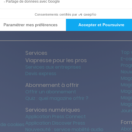
ties des prix les + bas
Satisfait o
Top 
Services
E-ca
Viapresse pour les pros
Prog
Services aux entreprises
Nouv
Devis express
Maga
Abonnement à offrir
Maga
Maga
Offrir un abonnement
Maga
Quiz : quel magazine offrir ?
Maga
Services numériques
Jour
Application Press Connect
For
Application Discover Press
 de cookies
Abon
Nouveauté : service mobilité audio