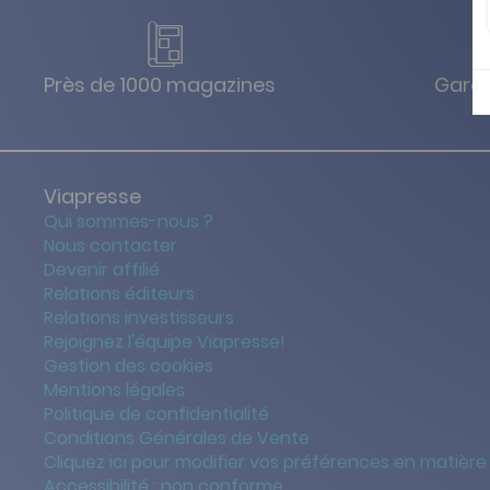
Près de 1000 magazines
Garan
Viapresse
Qui sommes-nous ?
Nous contacter
Devenir affilié
Relations éditeurs
Relations investisseurs
Rejoignez l'équipe Viapresse!
Gestion des cookies
Mentions légales
Politique de confidentialité
Conditions Générales de Vente
Cliquez ici pour modifier vos préférences en matière
Accessibilité : non conforme