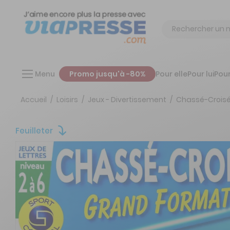
Chercher
Menu
Promo jusqu'à -80%
Pour elle
Pour lui
Pour
Accueil
Loisirs
Jeux - Divertissement
Chassé-Croisé
Feuilleter