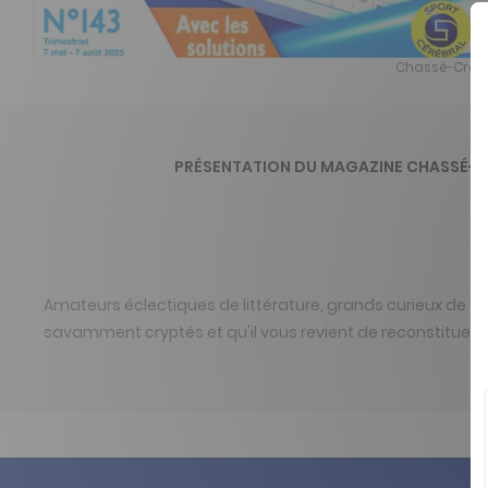
Chassé-Crois
PRÉSENTATION DU MAGAZINE CHASSÉ-C
Amateurs éclectiques de littérature, grands curieux de t
savamment cryptés et qu'il vous revient de reconstituer.