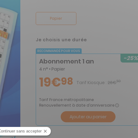
Papier
Je choisis une durée
RECOMMANDÉ POUR VOUS
-25%
Abonnement 1 an
4 n° • Papier
19€
98
50
Tarif Kiosque :
26€
Tarif France métropolitaine
Renouvellement à date d’anniversaire
Ajouter au panier