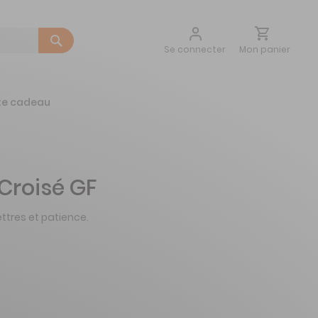
Aller
Mon panier
Se connecter
au
contenu
te cadeau
roisé GF
ttres et patience.