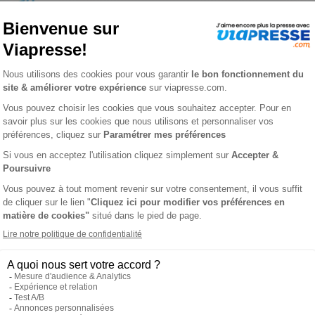
é GF n° 147
ROISÉ GF
L'AVI
out, Chassé-Croisé Grand format est votre revue ! Ce magazine a