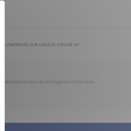
S DE VIAPRESSE SUR CHASSÉ-CROISÉ GF
 séléctionné plus de 40 fragments littéraires