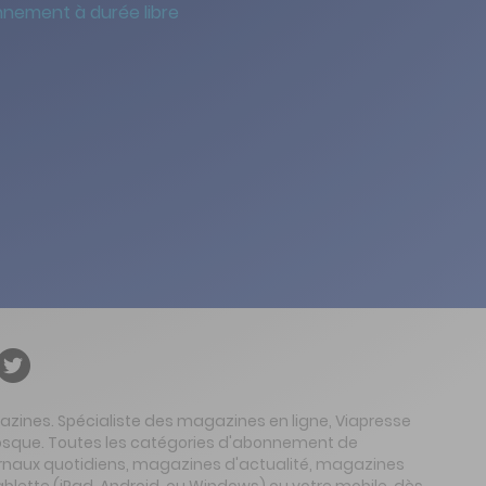
nement à durée libre
gazines. Spécialiste des magazines en ligne, Viapresse
 kiosque. Toutes les catégories d'abonnement de
urnaux quotidiens, magazines d'actualité, magazines