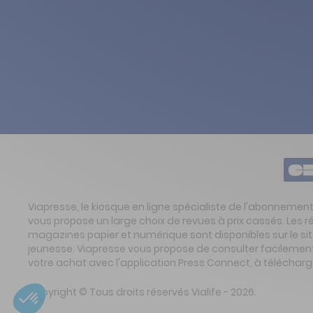
Viapresse, le kiosque en ligne spécialiste de l'abonnemen
vous propose un large choix de revues à prix cassés. Les 
magazines papier et numérique sont disponibles sur le s
jeunesse. Viapresse vous propose de consulter facilement 
votre achat avec l'application Press Connect, à télécharg
Copyright © Tous droits réservés Vialife - 2026.