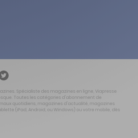
gazines. Spécialiste des magazines en ligne, Viapresse
 kiosque. Toutes les catégories d'abonnement de
urnaux quotidiens, magazines d'actualité, magazines
ablette (iPad, Android, ou Windows) ou votre mobile, dès