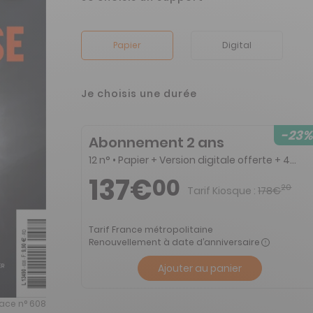
Papier
Digital
Je choisis une durée
-23%
Abonnement 2 ans
12 n° • Papier + Version digitale offerte + 4 HS + 2 Almanachs
137€
00
20
Tarif Kiosque :
178€
Tarif France métropolitaine
Renouvellement à date d’anniversaire
Ajouter au panier
pace n° 608