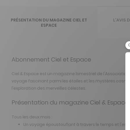
PRÉSENTATION DU MAGAZINE CIEL ET
L'AVIS 
ESPACE
Abonnement Ciel et Espace
Ciel & Espace est un magazine bimestriel de l'Association
voyage fascinant parmi les étoiles et les mystères cos
l'exploration des merveilles célestes.
Présentation du magazine Ciel & Espace
Tous les deux mois :
Un voyage époustouflant à travers le temps et l'e