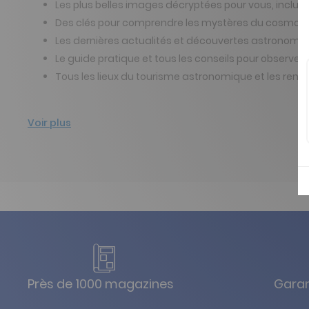
Les plus belles images décryptées pour vous, incluan
Des clés pour comprendre les mystères du cosmos et
Les dernières actualités et découvertes astronomi
Le guide pratique et tous les conseils pour observer l
Tous les lieux du tourisme astronomique et les ren
Voir plus
Près de 1000 magazines
Garan