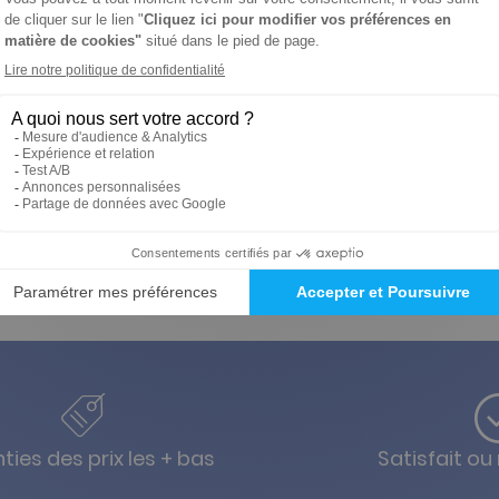
t les spectaculaires clichés de Jupiter et de ses lunes glacées.
 les phénomènes célestes liés aux étoiles.
ques expliquées simplement.
e ciel nocturne.
dez-vous culturels à ne pas manquer.
ties des prix les + bas
Satisfait o