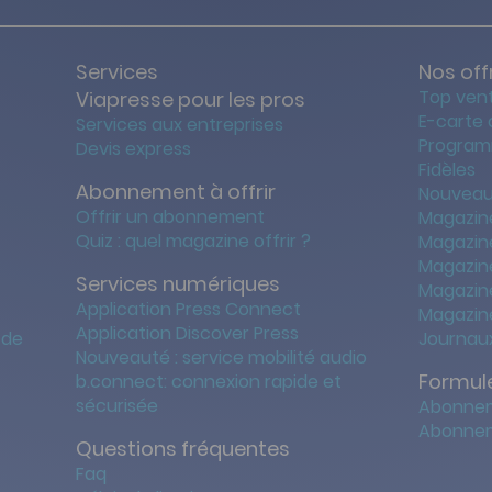
Services
Nos off
Top ven
Viapresse pour les pros
E-carte
Services aux entreprises
Program
Devis express
Fidèles
Abonnement à offrir
Nouveau
Offrir un abonnement
Magazin
Quiz : quel magazine offrir ?
Magazin
Magazin
Services numériques
Magazine
Application Press Connect
Magazine
Application Discover Press
 de
Journaux
Nouveauté : service mobilité audio
Formule
b.connect: connexion rapide et
sécurisée
Abonnem
Abonnem
Questions fréquentes
Faq