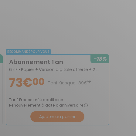
RECOMMANDÉ POUR VOUS
-18%
Abonnement 1 an
6 n° • Papier + Version digitale offerte + 2 HS + 1 Almanach
73€
00
10
Tarif Kiosque :
89€
Tarif France métropolitaine
Renouvellement à date d’anniversaire
Ajouter au panier