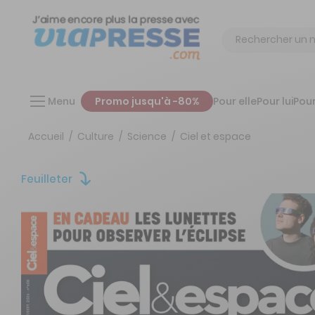
Chercher
Menu
Promo jusqu'à -80%
Pour elle
Pour lui
Pour
Accueil
Culture
Science
Ciel et espace
Feuilleter