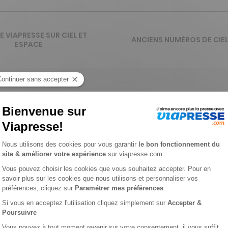
DE VIAPRESSE SUR CIEL ET
ANCIENS NUMÉROS DE CIEL
ESPACE
 française d'astronomie entièrement consacré aux sciences de l
miques. Découvrez dans notre présentation détaillée comment
 et astronomie
space, avec des dossiers dédiés aux exoplanètes récemment dé