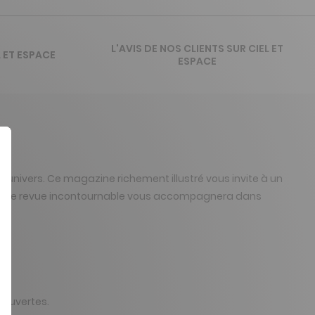
L'AVIS DE NOS CLIENTS SUR CIEL ET
 ET ESPACE
ESPACE
'univers. Ce magazine richement illustré vous invite à un
 cette revue incontournable vous accompagnera dans
couvertes.