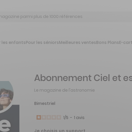
 les enfants
Pour les séniors
Meilleures ventes
Bons Plans
E-car
Abonnement Ciel et e
Le magazine de l'astronomie
Bimestriel
1
/
5
-
1
avis
Je choisis un support