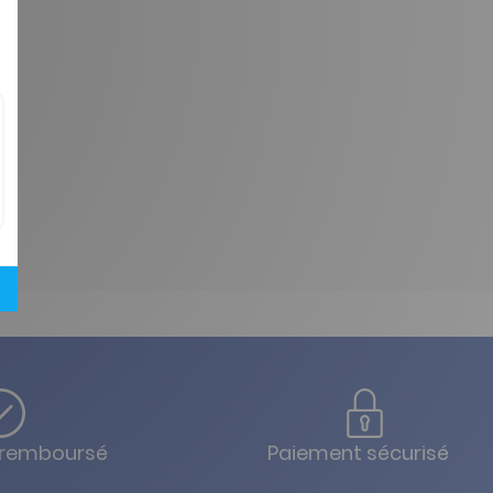
u remboursé
Paiement sécurisé