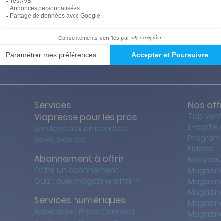
ties des prix les + bas
Satisfait o
Services
Nos off
Top ven
Viapresse pour les pros
E-carte
Services aux entreprises
Program
Devis express
Fidèles
Abonnement à offrir
Nouveau
Offrir un abonnement
Magazin
Quiz : quel magazine offrir ?
Magazin
Magazin
Services numériques
Magazine
Application Press Connect
Magazine