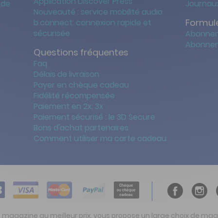
Application Discover Press
 de
Journaux
Nouveauté : service mobilité audio
Formule
b.connect: connexion rapide et
sécurisée
Abonnem
Abonnem
Questions fréquentes
Faq
Délais de livraison
Payer en chèque cadeau
Fidélité récompensée
Paiement en 2x, 3x
Paiement sécurisé : le 3D Secure
Bons d'achat partenaires
Comment utiliser ma carte cadeau
t magazine au meilleur prix, vous propose un large choix de ma