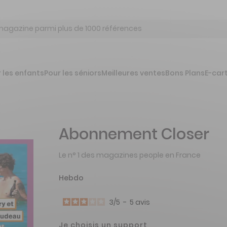
 les enfants
Pour les séniors
Meilleures ventes
Bons Plans
E-car
Abonnement Closer
Le n° 1 des magazines people en France
Hebdo
3
/
5
-
5
avis
Je choisis un support