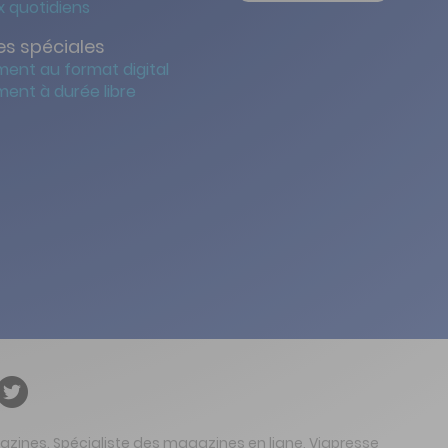
 quotidiens
s spéciales
ent au format digital
ent à durée libre
gazines. Spécialiste des magazines en ligne, Viapresse