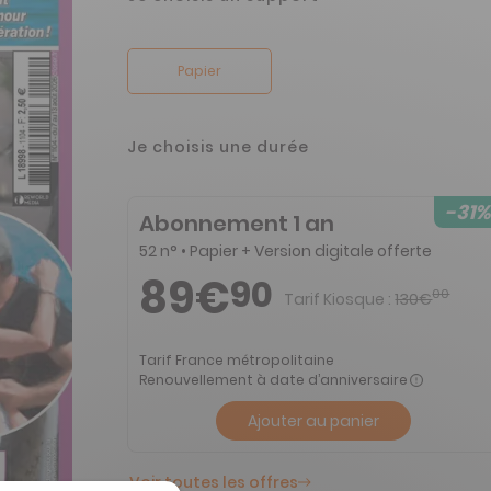
Papier
Je choisis une durée
-31%
Abonnement 1 an
52 n° • Papier + Version digitale offerte
89€
90
00
Tarif Kiosque :
130€
Tarif France métropolitaine
Renouvellement à date d’anniversaire
Ajouter au panier
Voir toutes les offres