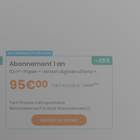
RECOMMANDÉ POUR VOUS
-35%
Abonnement 1 an
52 n° • Papier + Version digitale offerte + 4 Hors-série jeux
95€
00
60
Tarif Kiosque :
145€
Tarif France métropolitaine
Renouvellement à date d’anniversaire
Ajouter au panier