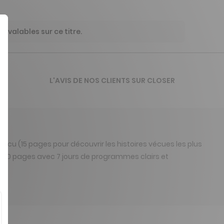
 valables sur ce titre.
L'AVIS DE NOS CLIENTS SUR CLOSER
vécu (15 pages pour découvrir les histoires vécues les plus
v (20 pages avec 7 jours de programmes clairs et