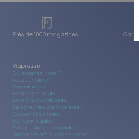
Près de 1000 magazines
Garan
Viapresse
Qui sommes-nous ?
Nous contacter
Devenir affilié
Relations éditeurs
Relations investisseurs
Rejoignez l'équipe Viapresse!
Gestion des cookies
Mentions légales
Politique de confidentialité
Conditions Générales de Vente