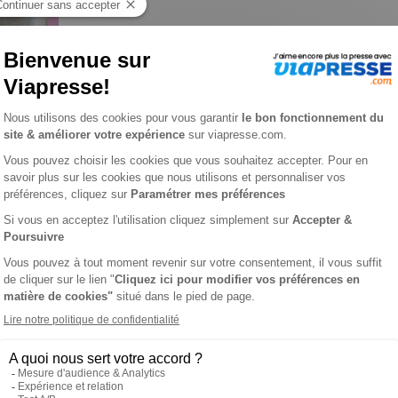
ser n° 1104
ℹ️
Note :
les codes promotionnels ne sont pas
L'AVIS DE VIAPRESSE SUR CLOSER
 en 1 :. people (25 pages pour partager l'intimité des stars),. 
et connaître tous les bons plans des stars) et les programmes t
que vous aimez).