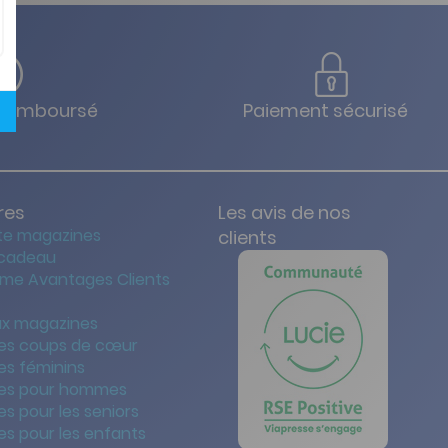
u remboursé
Paiement sécurisé
res
Les avis de nos
te magazines
clients
 cadeau
me Avantages Clients
x magazines
es coups de cœur
es féminins
es pour hommes
s pour les seniors
s pour les enfants