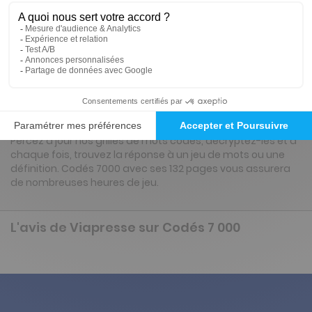
27€
20
00
Tarif Kiosque :
36€
Tarif France métropolitaine
Renouvellement à date d’anniversaire
Présentation du magazine Codés 7 000
Percez à jour nos grilles de mots codés, décryptez-les et à
chaque fois, trouvez la réponse à un jeu de mots ou une
définition. Codés 7000 avec ses 132 pages vous assurera
de nombreuses heures de jeu.
L'avis de Viapresse sur Codés 7 000