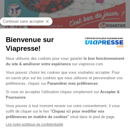
Codés 7 000 n° 136
Je choisis un support
Papier
Je choisis une durée
-24%
Abonnement 1 an
6 n° • Papier