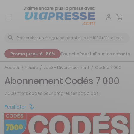
Aller
au
contenu
Promo jusqu'à -80%
Pour elle
Pour lui
Pour les enfants
P
Accueil
Loisirs
Jeux - Divertissement
Codés 7 000
Abonnement Codés 7 000
7 000 mots codés pour progresser pas à pas.
Feuilleter