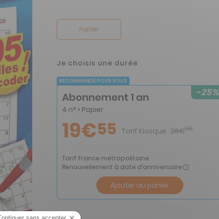
Papier
Je choisis une durée
RECOMMANDÉ POUR VOUS
-25%
Abonnement 1 an
4 n° • Papier
19€
55
00
Tarif Kiosque :
26€
Tarif France métropolitaine
Renouvellement à date d’anniversaire
Ajouter au panier