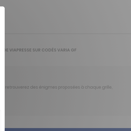
IS DE VIAPRESSE SUR CODÉS VARIA GF
ous retrouverez des énigmes proposées à chaque grille,