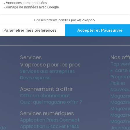
ties des prix les + bas
Satisfait o
Services
Nos off
Top ven
Viapresse pour les pros
E-carte
Services aux entreprises
Program
Devis express
Fidèles
Abonnement à offrir
Nouveau
Offrir un abonnement
Magazin
Quiz : quel magazine offrir ?
Magazin
Magazin
Services numériques
Magazine
Application Press Connect
Magazine
Application Discover Press
 de
Journaux