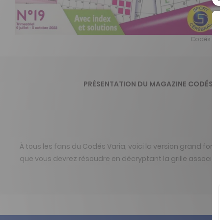
Codés Var
PRÉSENTATION DU MAGAZINE CODÉS V
À tous les fans du Codés Varia, voici la version grand fo
que vous devrez résoudre en décryptant la grille associée