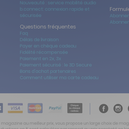
Nouveauté : service mobilité audio
Formule
b.connect: connexion rapide et
sécurisée
Abonnem
Abonnem
Questions fréquentes
Faq
Délais de livraison
Payer en chèque cadeau
Fidélité récompensée
Paiement en 2x, 3x
Paiement sécurisé : le 3D Secure
Bons d'achat partenaires
Comment utiliser ma carte cadeau
t magazine au meilleur prix, vous propose un large choix de ma