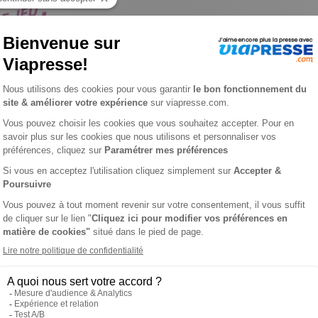
ia GF n° 31
ARIA GF
L'AV
rmat de votre revue préférée ! Dans Codés Varia grand format, v
, mais en version géante, pour plus de challenge.