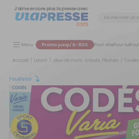
Chercher
Menu
Promo jusqu'à -80%
Pour elle
Pour lui
Pour
Accueil
Loisirs
Jeux de mots, croisés, fléchés
Codés 
Feuilleter