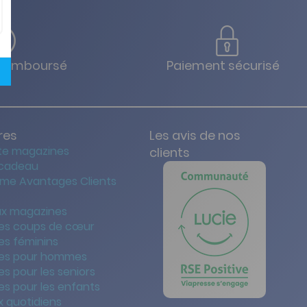
u remboursé
Paiement sécurisé
res
Les avis de nos
te magazines
clients
 cadeau
me Avantages Clients
x magazines
es coups de cœur
es féminins
es pour hommes
s pour les seniors
s pour les enfants
 quotidiens