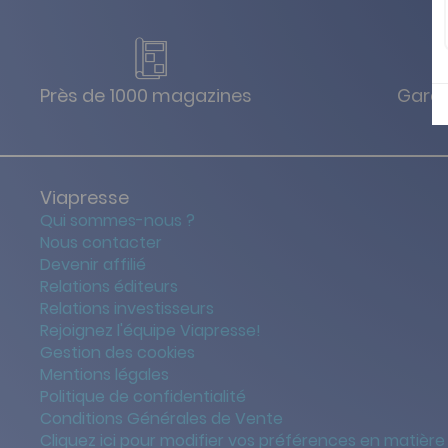
Près de 1000 magazines
Garan
Viapresse
Qui sommes-nous ?
Nous contacter
Devenir affilié
Relations éditeurs
Relations investisseurs
Rejoignez l'équipe Viapresse!
Gestion des cookies
Mentions légales
Politique de confidentialité
Conditions Générales de Vente
Cliquez ici pour modifier vos préférences en matière