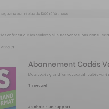
 les enfants
Pour les séniors
Meilleures ventes
Bons Plans
E-car
Varia GF
Abonnement Codés Va
Mots codés grand format aux difficultés varié
Trimestriel
Je choisis un support