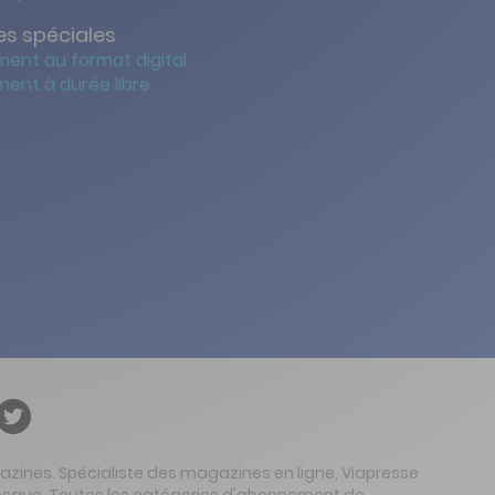
s spéciales
ent au format digital
ent à durée libre
gazines. Spécialiste des magazines en ligne, Viapresse