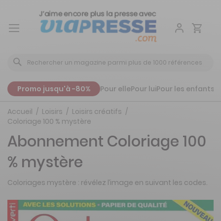
Aller
au
contenu
Promo jusqu'à -80%
Pour elle
Pour lui
Pour les enfants
P
Accueil
Loisirs
Loisirs créatifs
Coloriage 100 % mystère
Abonnement Coloriage 100
% mystère
Coloriages mystère : révélez l’image en suivant les codes.