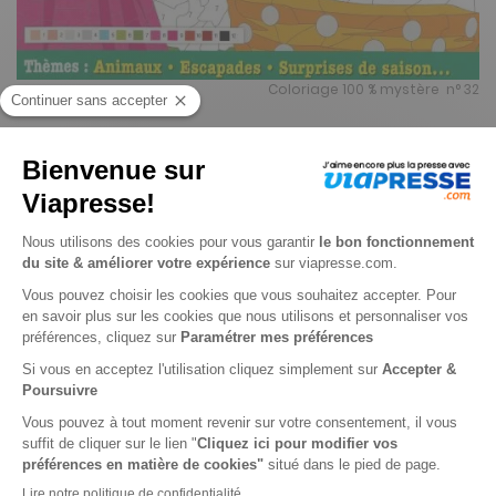
Coloriage 100 % mystère n° 32
Je choisis un support
Papier
Je choisis une durée
-20%
Abonnement 1 an
4 n° • Papier
25€
50
80
Tarif Kiosque :
31€