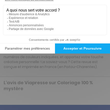
Tarif France métropolitaine
Renouvellement à date d’anniversaire
Présentation du magazine Coloriage 100 %
mystère
Avec ce livre de coloriages anti-stress, les dessins se
révèlent au fur et à mesure que vous les coloriez. Suivez les
numéros de couleurs indiquées, et apportez votre touche
créative personnelle ! Le saviez-vous ? Cette revue est
conçue et imprimée en France (en Poitou-Charentes).
L'avis de Viapresse sur Coloriage 100 %
mystère