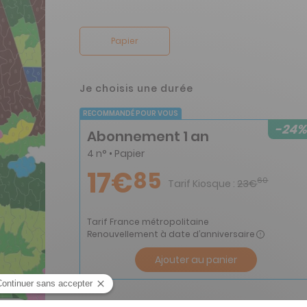
Papier
Je choisis une durée
RECOMMANDÉ POUR VOUS
-24%
Abonnement 1 an
4 n° • Papier
17€
85
60
Tarif Kiosque :
23€
Tarif France métropolitaine
Renouvellement à date d’anniversaire
Ajouter au panier