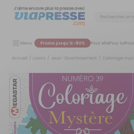
Chercher
Menu
Promo jusqu'à -80%
Pour elle
Pour lui
Pour
Accueil
Loisirs
Jeux - Divertissement
Coloriage mys