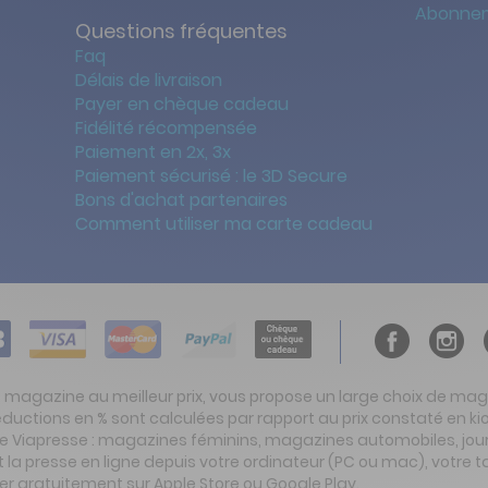
Abonnem
Questions fréquentes
Faq
Délais de livraison
Payer en chèque cadeau
Fidélité récompensée
Paiement en 2x, 3x
Paiement sécurisé : le 3D Secure
Bons d'achat partenaires
Comment utiliser ma carte cadeau
t magazine au meilleur prix, vous propose un large choix de ma
réductions en % sont calculées par rapport au prix constaté en
ite Viapresse : magazines féminins, magazines automobiles, jo
la presse en ligne depuis votre ordinateur (PC ou mac), votre t
er gratuitement sur Apple Store ou Google Play.