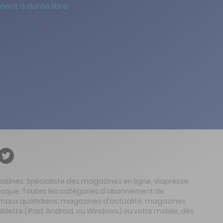
ent à durée libre
gazines. Spécialiste des magazines en ligne, Viapresse
 kiosque. Toutes les catégories d'abonnement de
urnaux quotidiens, magazines d'actualité, magazines
ablette (iPad, Android, ou Windows) ou votre mobile, dès