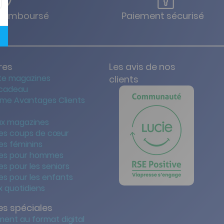
u remboursé
Paiement sécurisé
res
Les avis de nos
te magazines
clients
 cadeau
me Avantages Clients
x magazines
es coups de cœur
es féminins
es pour hommes
s pour les seniors
s pour les enfants
 quotidiens
s spéciales
ent au format digital