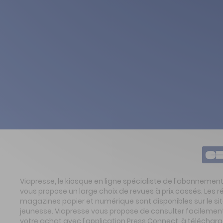
Viapresse, le kiosque en ligne spécialiste de l'abonnemen
vous propose un large choix de revues à prix cassés. Les 
magazines papier et numérique sont disponibles sur le s
jeunesse. Viapresse vous propose de consulter facilement 
votre achat avec l'application Press Connect, à télécharg