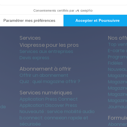
ties des prix les + bas
Satisfait o
Services
Nos off
Top ven
Viapresse pour les pros
E-carte
Services aux entreprises
Program
Devis express
Fidèles
Abonnement à offrir
Nouveau
Offrir un abonnement
Magazin
Quiz : quel magazine offrir ?
Magazin
Magazin
Services numériques
Magazine
Application Press Connect
Magazine
Application Discover Press
 de
Journaux
Nouveauté : service mobilité audio
Formule
b.connect: connexion rapide et
sécurisée
Abonnem