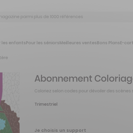
 les enfants
Pour les séniors
Meilleures ventes
Bons Plans
E-car
tère
Abonnement Coloriag
Coloriez selon codes pour dévoiler des scènes s
Trimestriel
Je choisis un support