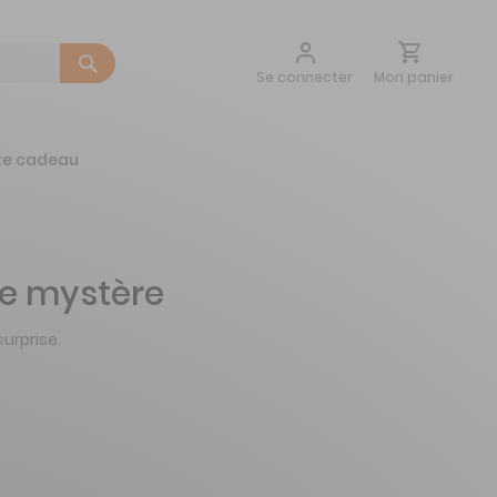
Aller
Mon panier
Se connecter
au
contenu
te cadeau
e mystère
urprise.