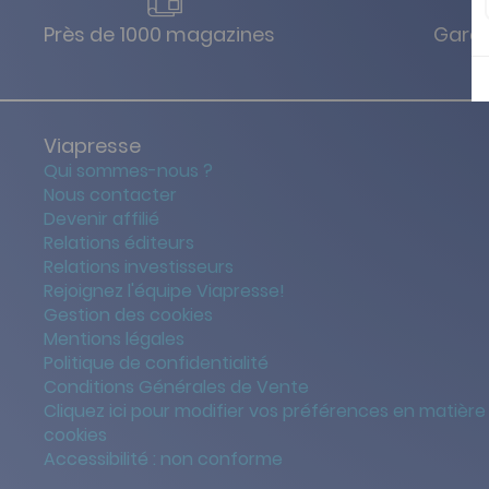
Près de 1000 magazines
Garan
Viapresse
Qui sommes-nous ?
Nous contacter
Devenir affilié
Relations éditeurs
Relations investisseurs
Rejoignez l'équipe Viapresse!
Gestion des cookies
Mentions légales
Politique de confidentialité
Conditions Générales de Vente
Cliquez ici pour modifier vos préférences en matière
cookies
Accessibilité : non conforme