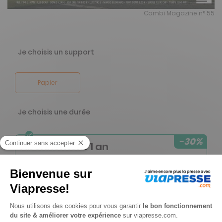
Combi Magazine n° 55
Je choisis un support
Papier
Je choisis une durée
-30%
Abonnement 1 an
4 n° • Papier
19€
55
00
Tarif Kiosque :
28€
Tarif France métropolitaine
Renouvellement à date d’anniversaire