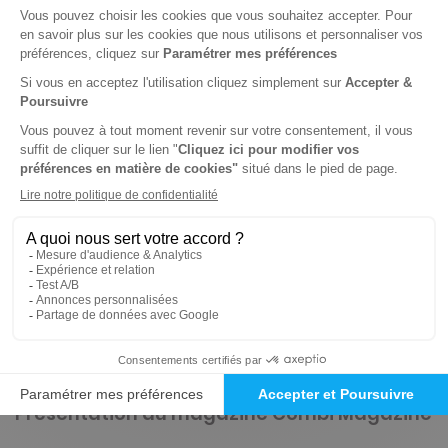
-41%
Abonnement 2 ans
8 n° • Papier
32€
30
00
Tarif Kiosque :
55€
Tarif France métropolitaine
Renouvellement à date d’anniversaire
-50%
Abonnement Durée libre
Papier
3€
45
90
Tarif Kiosque :
6€
Prix par n° pendant 6 mois, puis 6,90 € par n°
Tarif France métropolitaine
Présentation du magazine Combi Magazine