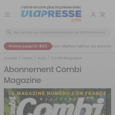
Aller
au
contenu
Promo jusqu'à -80%
Pour elle
Pour lui
Pour les enfants
P
Accueil
Loisirs
Auto
Combi Magazine
Abonnement Combi
Magazine