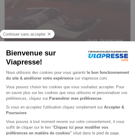
Crash version anglaise n° 108
Je choisis un support
Papier
Je choisis une durée
-15%
Abonnement 1 an