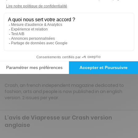
3 n° • Papier + Version digitale offerte
33€
15
00
Tarif Kiosque :
39€
Tarif France métropolitaine
Renouvellement à date d’anniversaire
Présentation du magazine Crash version
anglaise
Crash, an french independent magazine dedicated to
fashion, arts and people is now published in an english
version. 2 issues per year.
L'avis de Viapresse sur Crash version
anglaise