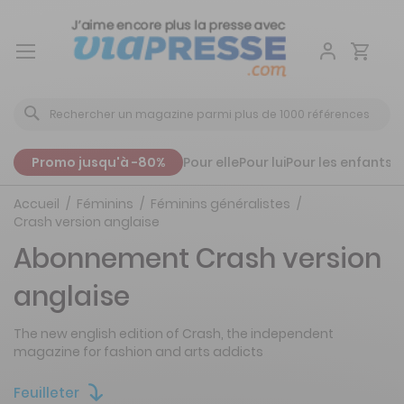
Aller
au
contenu
Promo jusqu'à -80%
Pour elle
Pour lui
Pour les enfants
P
Accueil
Féminins
Féminins généralistes
Crash version anglaise
Abonnement Crash version
anglaise
The new english edition of Crash, the independent
magazine for fashion and arts addicts
Feuilleter