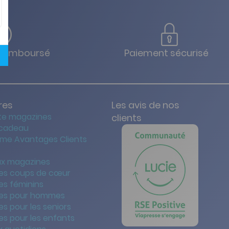
u remboursé
Paiement sécurisé
res
Les avis de nos
te magazines
clients
 cadeau
me Avantages Clients
x magazines
es coups de cœur
es féminins
es pour hommes
s pour les seniors
s pour les enfants