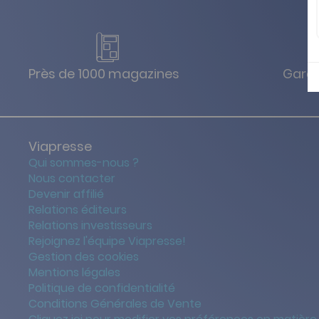
Près de 1000 magazines
Garan
Viapresse
Qui sommes-nous ?
Nous contacter
Devenir affilié
Relations éditeurs
Relations investisseurs
Rejoignez l'équipe Viapresse!
Gestion des cookies
Mentions légales
Politique de confidentialité
Conditions Générales de Vente