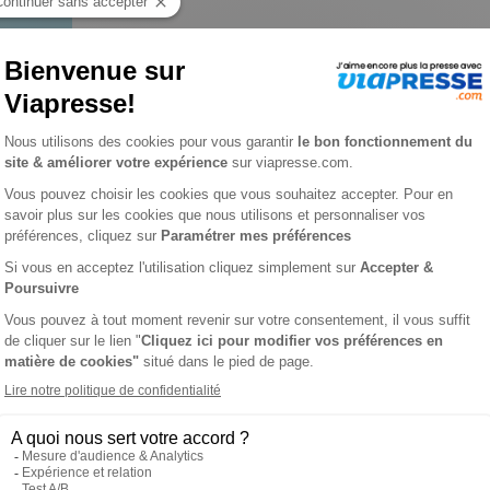
t lire n° 73
T LIRE
L'A
s que vous vous posez ou qui vous aident sur le chemin de la fo