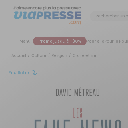
Chercher
Menu
Promo jusqu'à -80%
Pour elle
Pour lui
Pour
Accueil
Culture
Religion
Croire et lire
Feuilleter