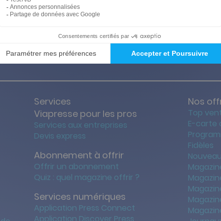
ties des prix les + bas
Satisfait o
Services
Nos off
Top ven
Viapresse pour les pros
E-carte
Services aux entreprises
Program
Devis express
Fidèles
Abonnement à offrir
Nouveau
Offrir un abonnement
Magazin
Quiz : quel magazine offrir ?
Magazin
Magazin
Services numériques
Magazine
Application Press Connect
Magazine
Application Discover Press