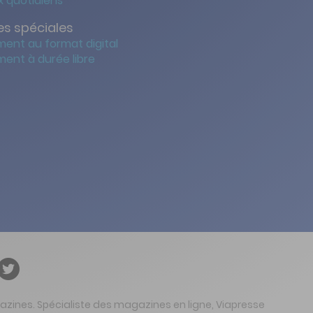
 quotidiens
s spéciales
ent au format digital
ent à durée libre
gazines. Spécialiste des magazines en ligne, Viapresse