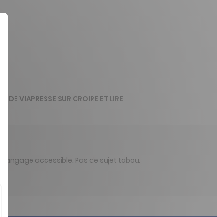
VIS DE VIAPRESSE SUR CROIRE ET LIRE
i.Langage accessible. Pas de sujet tabou.