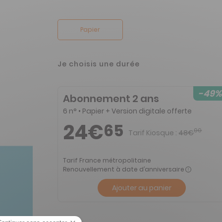
Papier
Je choisis une durée
-49%
Abonnement 2 ans
6 n° • Papier + Version digitale offerte
24€
65
00
Tarif Kiosque :
48€
Tarif France métropolitaine
Renouvellement à date d’anniversaire
Ajouter au panier