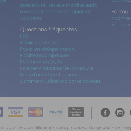
 de
Journaux
Nouveauté : service mobilité audio
Formule
b.connect: connexion rapide et
sécurisée
Abonnem
Abonnem
Questions fréquentes
Faq
Délais de livraison
Payer en chèque cadeau
Fidélité récompensée
Paiement en 2x, 3x
Paiement sécurisé : le 3D Secure
Bons d'achat partenaires
Comment utiliser ma carte cadeau
t magazine au meilleur prix, vous propose un large choix de ma