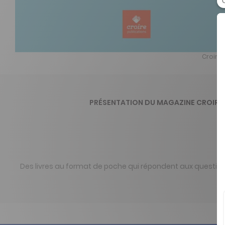
Croire e
PRÉSENTATION DU MAGAZINE CROIRE E
Des livres au format de poche qui répondent aux question