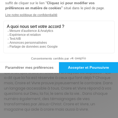
Abonnement 1 an
10 n° • Papier + Version digitale offerte
24€
65
00
Tarif Kiosque :
30€
Tarif France métropolitaine
Renouvellement à date d’anniversaire
Présentation du magazine Croire Et Vivre
Qui a dit que croire en Dieu est ennuyeux ou dépassé ?Qui
a dit que la foi est réservée à ceux qui l’ont déjà ? Chaque
mois, Croire et Vivre prouve joyeusement le contraire. Dans
un langage accessible à tous, Croire et Vivre répond à vos
questions sur Dieu, la foi, le sens de la vie… Dans chaque
numéro également, des témoignages de vies
transformées par Jésus-Christ. Croire et Vivre, un
magazine qui aide à croire mais aussi à vivre.