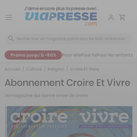
Aller
au
contenu
Promo jusqu'à -80%
Pour elle
Pour lui
Pour les enfants
P
Accueil
Culture
Religion
Croire Et Vivre
Abonnement Croire Et Vivre
Le magazine qui donne envie de croire.