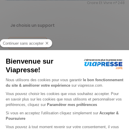
Croire Et Vivre n° 248
Je choisis un support
Papier
Je choisis une durée
-45%
Abonnement 2 ans
20 n° • Papier + Version digitale offerte
33€
15
00
Tarif Kiosque :
60€
Tarif France métropolitaine
Renouvellement à date d’anniversaire
-18%