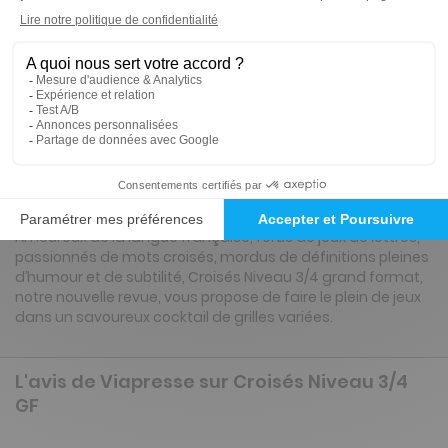
20€
83
50
Tarif Kiosque :
27€
Tarif France métropolitaine
Renouvellement à date d’anniversaire
Présentation du magazine Croisés Niveau
3/4 GF
Amoureux de la langue française, férus de jeux de lettres,
passionnés de mots croisés, mordus de définitions pleines
d’humour et de subtilité, Croisés Niveau 3/4 grand format,
notre nouvelle revue, vous propose de faire le plein de jeux
dans un savoureux cocktail de grilles variées.
L'avis de Viapresse sur Croisés Niveau 3/4
GF