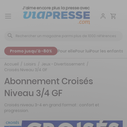
Aller
au
contenu
Promo jusqu'à -80%
Pour elle
Pour lui
Pour les enfants
P
Accueil
Loisirs
Jeux - Divertissement
Croisés Niveau 3/4 GF
Abonnement Croisés
Niveau 3/4 GF
Croisés niveau 3-4 en grand format : confort et
progression.