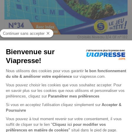
Croisés Niveau 3/4 GF n° 132
Je choisis un support
Papier
Je choisis une durée
-24%
Abonnement 1 an
4 n° • Papier