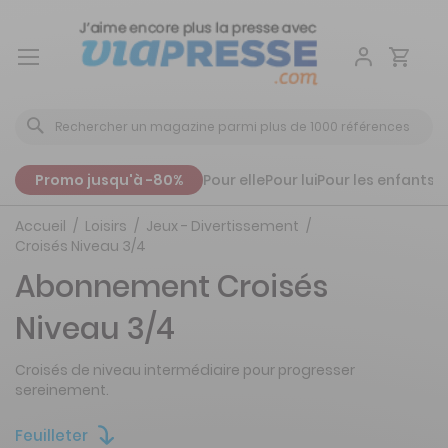
Aller
au
contenu
Promo jusqu'à -80%
Pour elle
Pour lui
Pour les enfants
P
Accueil
Loisirs
Jeux - Divertissement
Croisés Niveau 3/4
Abonnement Croisés
Niveau 3/4
Croisés de niveau intermédiaire pour progresser
sereinement.
Feuilleter