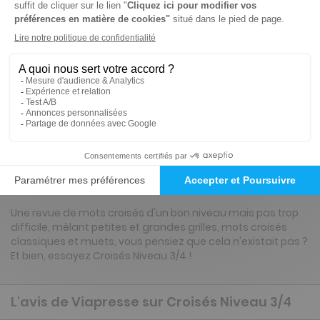
Abonnement 1 an
6 n° • Papier
28€
90
00
Tarif Kiosque :
38€
Tarif France métropolitaine
Renouvellement à date d’anniversaire
Présentation du magazine Croisés Niveau
3/4
Une revue de mots croisés d'un bon niveau mais pas trop
difficile, mêlant petites et grandes grilles, mots croisés
classiques et muets, vous pensiez que cela n'existait pas ?
Et bien, essayez Croisés Niveau 3/4 !
L'avis de Viapresse sur Croisés Niveau 3/4