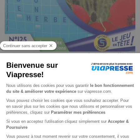
Croisés Niveau 3/4 n° 132
4
/
5
-
1
avis
Je choisis un support
Papier
Je choisis une durée
-24%