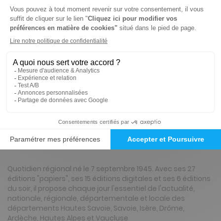
-15%
Abonnement 1 an
364 n° • Papier + Web
447€
78
80
Tarif Kiosque :
526€
Tarif France métropolitaine
Renouvellement à date d’anniversaire
Présentation du magazine Dauphiné Libéré,
Bourgoin, nord Dauphiné, Tour du Pin
Quotidien régional né le 7 septembre 1945. Avec ses 27
éditions "papiers", ses 15 éditions digitales et ses 6 éditions
du soir, il propose chaque jour l'essentiel de l'actualité,
nationale, régionale, départementale et locale des
départements Hautes Savoie, Savoie, Isère, Drôme,
Ardèche, Hautes Alpes et Vaucluse