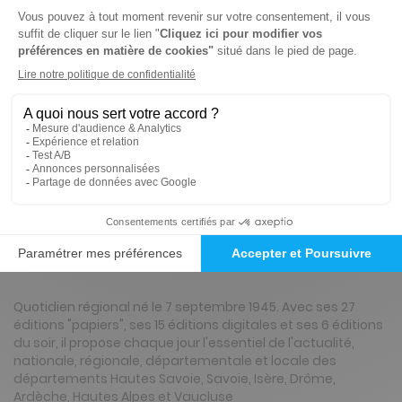
-15%
Abonnement 1 an
364 n° • Papier + Web
447€
78
80
Tarif Kiosque :
526€
Tarif France métropolitaine
Renouvellement à date d’anniversaire
Présentation du magazine Dauphiné Libéré
Drome Montélimar Provence
Quotidien régional né le 7 septembre 1945. Avec ses 27
éditions "papiers", ses 15 éditions digitales et ses 6 éditions
du soir, il propose chaque jour l'essentiel de l'actualité,
nationale, régionale, départementale et locale des
départements Hautes Savoie, Savoie, Isère, Drôme,
Ardèche, Hautes Alpes et Vaucluse