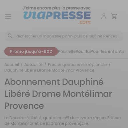
Aller
au
contenu
Promo jusqu'à -80%
Pour elle
Pour lui
Pour les enfants
P
Accueil
Actualité
Presse quotidienne régionale
Dauphiné Libéré Drome Montélimar Provence
Abonnement Dauphiné
Libéré Drome Montélimar
Provence
Le Dauphiné Libéré, quotidien n°1 dans votre région. Edition
de Montélimar et de la Drome provençale.