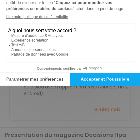
Tarif France métropolitaine
Renouvellement à date d’anniversaire
NOUVEAU à tester absolument - Service
mobilité
Ecoutez tous les articles de votre magazine
partout et à tout moment de la journée en
voiture (Disponible via CarPlay & Androïd Auto)
ou à pied avec l'application Press Connect (iOS,
Android).
0.49€/mois
Présentation du magazine Decisions Hpa