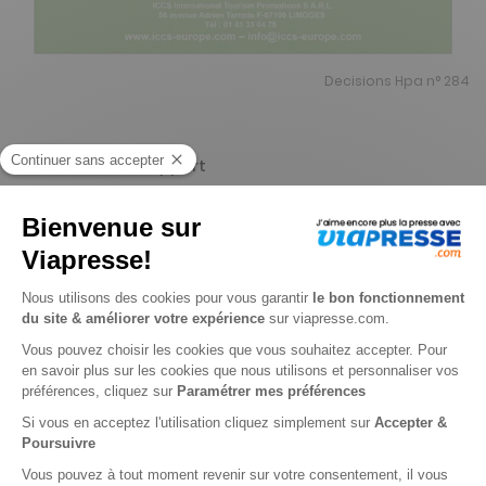
Decisions Hpa n° 284
Je choisis un support
Papier
Je choisis une durée
-57%
Abonnement 1 an
10 n° • Papier + Version digitale offerte + 1 HS
79€
90
89
Tarif Kiosque :
183€