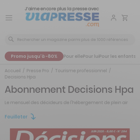
Aller
au
contenu
Promo jusqu'à -80%
Pour elle
Pour lui
Pour les enfants
P
Accueil
Presse Pro
Tourisme professionnel
Decisions Hpa
Abonnement Decisions Hpa
Le mensuel des décideurs de l'hébergement de plein air
Feuilleter