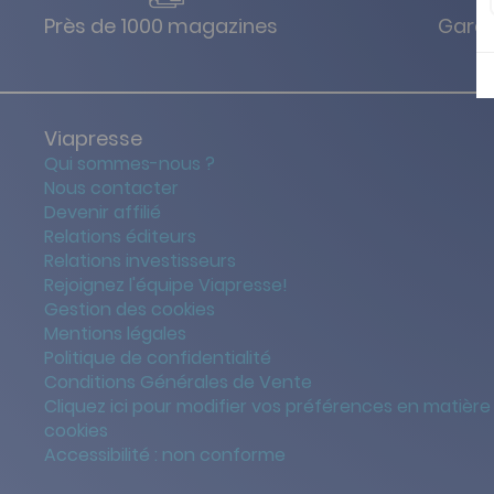
Près de 1000 magazines
Garan
Viapresse
Qui sommes-nous ?
Nous contacter
Devenir affilié
Relations éditeurs
Relations investisseurs
Rejoignez l'équipe Viapresse!
Gestion des cookies
Mentions légales
Politique de confidentialité
Conditions Générales de Vente
Cliquez ici pour modifier vos préférences en matière
cookies
Accessibilité : non conforme