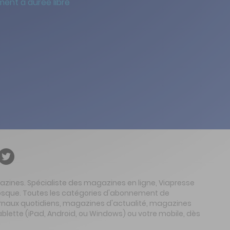
ent à durée libre
gazines. Spécialiste des magazines en ligne, Viapresse
 kiosque. Toutes les catégories d'abonnement de
urnaux quotidiens, magazines d'actualité, magazines
ablette (iPad, Android, ou Windows) ou votre mobile, dès