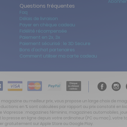
Abonnem
Questions fréquentes
Faq
Délais de livraison
Payer en chèque cadeau
Fidélité récompensée
Paiement en 2x, 3x
Paiement sécurisé : le 3D Secure
Bons d'achat partenaires
Comment utiliser ma carte cadeau
t magazine au meilleur prix, vous propose un large choix de ma
réductions en % sont calculées par rapport au prix constaté en
ite Viapresse : magazines féminins, magazines automobiles, jo
la presse en ligne depuis votre ordinateur (PC ou mac), votre t
er gratuitement sur Apple Store ou Google Play.