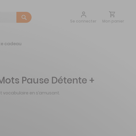
Aller
Mon panier
Se connecter
au
contenu
te cadeau
ots Pause Détente +
et vocabulaire en s’amusant.