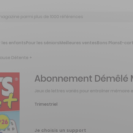
 les enfants
Pour les séniors
Meilleures ventes
Bons Plans
E-car
ause Détente +
Abonnement Démêlé M
Jeux de lettres variés pour entraîner mémoire 
Trimestriel
Je choisis un support