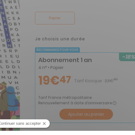
Papier
Je choisis une durée
RECOMMANDÉ POUR VOUS
-18%
Abonnement 1 an
4 n° • Papier
19€
47
80
Tarif Kiosque :
23€
Tarif France métropolitaine
Renouvellement à date d’anniversaire
Ajouter au panier