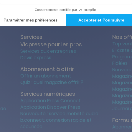
ties des prix les + bas
Satisfait o
Services
Nos off
Top ven
Viapresse pour les pros
E-carte
Services aux entreprises
Program
Devis express
Fidèles
Abonnement à offrir
Nouveau
Offrir un abonnement
Magazin
Quiz : quel magazine offrir ?
Magazin
Magazin
Services numériques
Magazine
Application Press Connect
Magazine
Application Discover Press
 de
Journaux
Nouveauté : service mobilité audio
Formule
b.connect: connexion rapide et
sécurisée
Abonnem