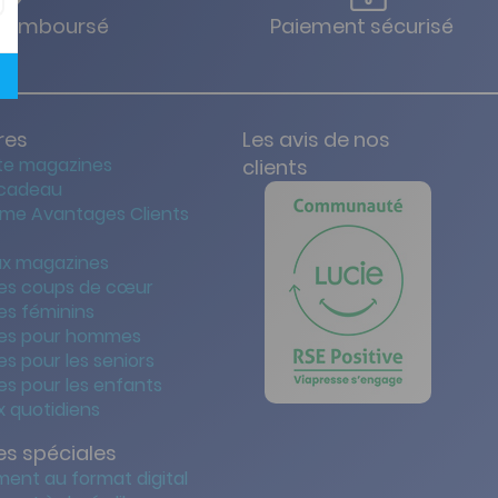
u remboursé
Paiement sécurisé
res
Les avis de nos
te magazines
clients
 cadeau
me Avantages Clients
x magazines
es coups de cœur
es féminins
es pour hommes
s pour les seniors
s pour les enfants
 quotidiens
s spéciales
ent au format digital