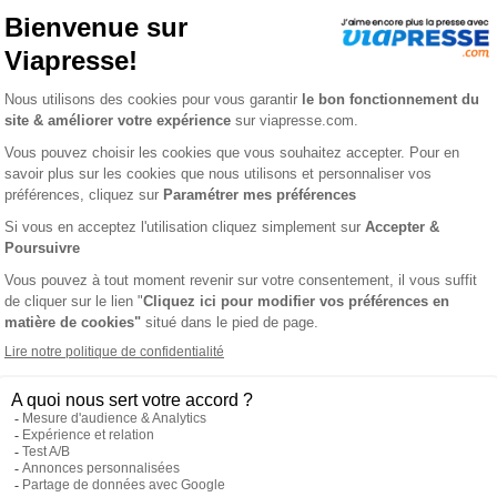
te + n° 31
USE DÉTENTE +
L'AVIS DE V
rsque je cherche les mots, je me sens bien ! Les thèmes changen
en lasse jamais ! Le saviez-vous ? Cette revue est conçue et im