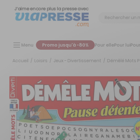
Chercher
Menu
Promo jusqu'à -80%
Pour elle
Pour lui
Pour
Accueil
Loisirs
Jeux - Divertissement
Démêlé Mots P