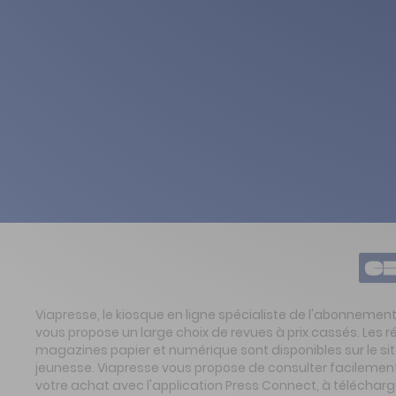
Viapresse, le kiosque en ligne spécialiste de l'abonnemen
vous propose un large choix de revues à prix cassés. Les 
magazines papier et numérique sont disponibles sur le s
jeunesse. Viapresse vous propose de consulter facilement 
votre achat avec l'application Press Connect, à télécharg