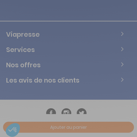
Viapresse
Services
Nos offres
Les avis de nos clients
Ajouter au panier
Copyright © Tous droits réservés Vialife - 2026.