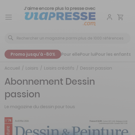
Aller
au
contenu
Promo jusqu'à -80%
Pour elle
Pour lui
Pour les enfants
P
Accueil
Loisirs
Loisirs créatifs
Dessin passion
Abonnement Dessin
passion
Le magazine du dessin pour tous