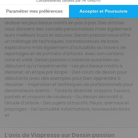
Le nouveau magazine du dessin pour tous. Pour tous ceux
qui veulent apprendre ou progresser dans l'art du dessin.
Des dessinateurs experts vous expliquent comment
réaliser les plus beaux motifs en pas à pas. Des artistes
vous donnent des conseils personnalisés mais également
leurs meilleurs trucs et astuces. Dessin passion vous offre
un mélange de techniques, connaissances de base,
explications mais également d'actualités au travers de
reportages et de portraits d'artistes. Avec son contenu
riche et varié, Dessin passion s'adresse aussi bien au
débutant qu'a l'expérimenté. - Les plus beaux motifs à
dessiner, en étape par étape. - Des cours de dessin pour
débutants avec des exemples pour bien apprendre à
dessiner. - Inspiration et techniques de professionnels pour
dessinateurs avertis. - Toute la diversité: crayons, fusains,
pastels et crayons de couleurs - Du dessin décoratif à
l'étude d'artiste - Des sujets attractifs: Fleurs, animaux et
paysages - De l'actualité: informations, nouveautés livres
et
L'avis de Viapresse sur Dessin passion