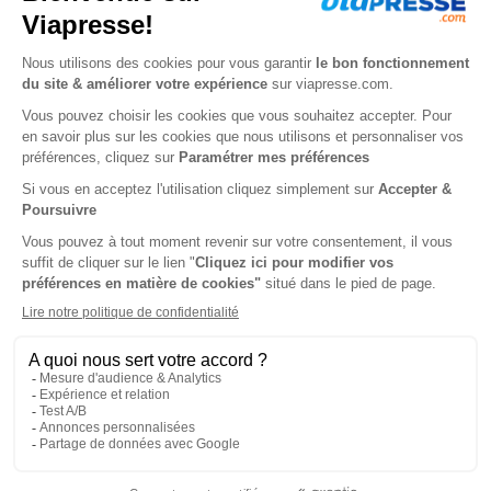
37€
Tarif Kiosque :
39€
Tarif France métropolitaine
Renouvellement à date d’anniversaire
-9%
Abonnement Durée libre
Papier
5€
90
50
Tarif Kiosque :
6€
Prix par n°
Tarif France métropolitaine
ℹ️
Note :
les codes promotionnels ne sont pas
valables sur ce titre.
Présentation du magazine Dessin passion