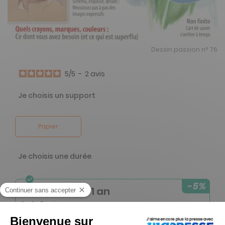
Dessin passion n° 76
5
/
5
-
2
avis
Je choisis un support
Papier
Je choisis une durée
-5%
Abonnement 1 an
6 n° • Papier
00
00