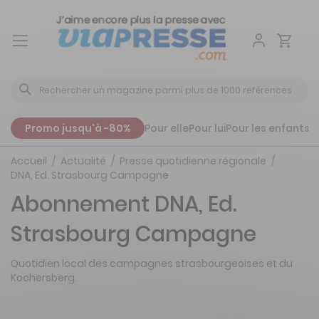
Aller
au
contenu
Promo jusqu'à -80%
Pour elle
Pour lui
Pour les enfants
P
Accueil
Actualité
Presse quotidienne régionale
DNA, Ed. Strasbourg Campagne
Abonnement DNA, Ed.
Strasbourg Campagne
Quotidien local des campagnes strasbourgeoises et du
Kochersberg.