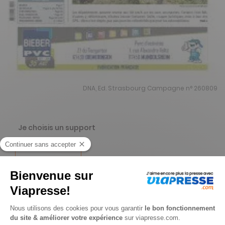
DNA, Ed. Strasbourg Campagne n° 260809
Je choisis un support
Papier
Je choisis une durée
-15%
Abonnement 1 an