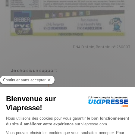
DNA Erstein, Benfeld n° 260807
Je choisis un support
Papier
Je choisis une durée
-15%
Abonnement 1 an