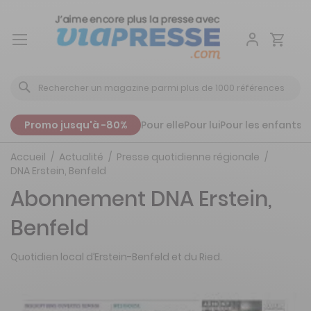
Aller
au
contenu
Promo jusqu'à -80%
Pour elle
Pour lui
Pour les enfants
P
Accueil
Actualité
Presse quotidienne régionale
DNA Erstein, Benfeld
Abonnement DNA Erstein,
Benfeld
Quotidien local d’Erstein-Benfeld et du Ried.