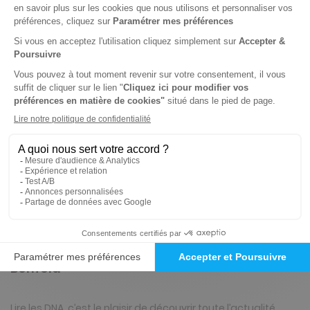
310 n° • Papier + Web
421€
69
10
Tarif Kiosque :
496€
Tarif France métropolitaine
Renouvellement à date d’anniversaire
-15%
Abonnement 1 an
362 n° • Papier + Web
474€
56
30
Tarif Kiosque :
558€
Tarif France métropolitaine
Renouvellement à date d’anniversaire
Présentation du magazine DNA Erstein,
Benfeld
Lire les DNA, c’est le plaisir de découvrir toute l’actualité