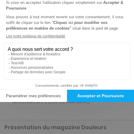
-75%
Abonnement 1 an
6 n° • Papier Offre réservée aux étudiants
125€
00
00
Tarif Kiosque :
504€
Tarif France métropolitaine
Renouvellement à date d’anniversaire
-9%
Abonnement 1 an
6 n° • Papier Offre réservée aux institutions
457€
00
00
Tarif Kiosque :
504€
Tarif France métropolitaine
Renouvellement à date d’anniversaire
Présentation du magazine Douleurs