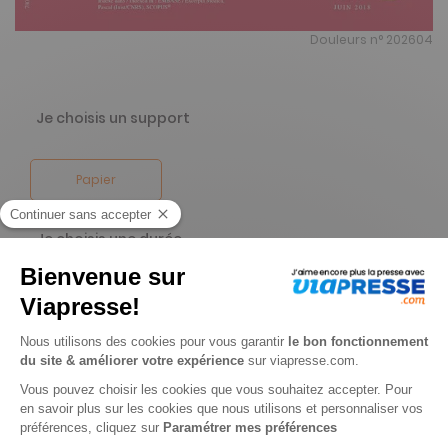
Douleurs n° 202604
Je choisis un support
Papier
Je choisis une durée
-51%
Abonnement 1 an
6 n° • Papier Offre réservée aux particuliers
245€
00
00
Tarif Kiosque :
504€
Tarif France métropolitaine
Renouvellement à date d’anniversaire