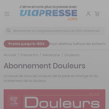
Aller
au
contenu
Promo jusqu'à -80%
Pour elle
Pour lui
Pour les enfants
P
Accueil
Presse Pro
Médecine
Douleurs
Abonnement Douleurs
La revue de tous les acteurs de la prise en charge et du
traitement de la douleur.