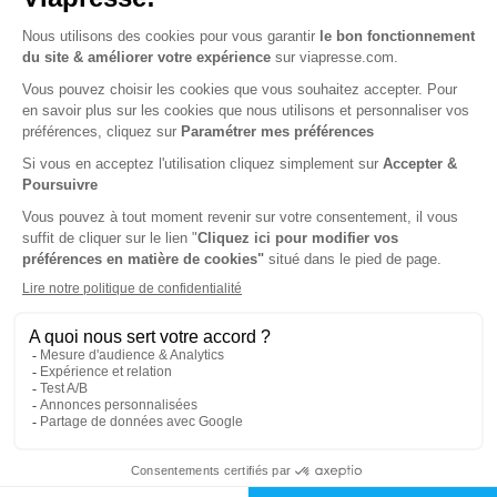
Tarif France métropolitaine
Renouvellement à date d’anniversaire
-26%
Abonnement 2 ans
8 n° • Papier
76€
42
20
Tarif Kiosque :
103€
Tarif France métropolitaine
Renouvellement à date d’anniversaire
-50%
Abonnement Durée libre
Papier
6€
45
90
Tarif Kiosque :
12€
Prix par n° pendant 6 mois, puis 12,60 € par n°
Tarif France métropolitaine