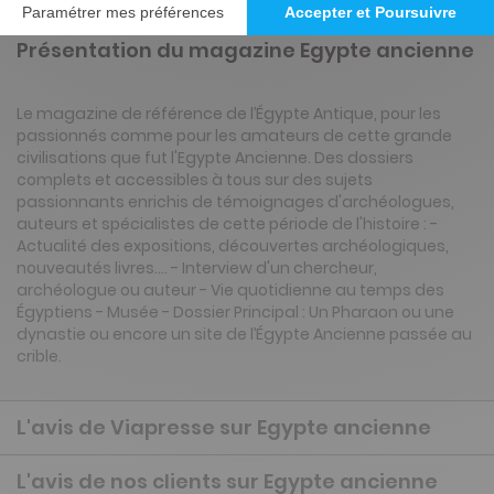
Présentation du magazine Egypte ancienne
Le magazine de référence de l’Égypte Antique, pour les
passionnés comme pour les amateurs de cette grande
civilisations que fut l'Egypte Ancienne. Des dossiers
complets et accessibles à tous sur des sujets
passionnants enrichis de témoignages d'archéologues,
auteurs et spécialistes de cette période de l'histoire : -
Actualité des expositions, découvertes archéologiques,
nouveautés livres.... - Interview d'un chercheur,
archéologue ou auteur - Vie quotidienne au temps des
Égyptiens - Musée - Dossier Principal : Un Pharaon ou une
dynastie ou encore un site de l’Égypte Ancienne passée au
crible.
L'avis de Viapresse sur Egypte ancienne
L'avis de nos clients sur Egypte ancienne