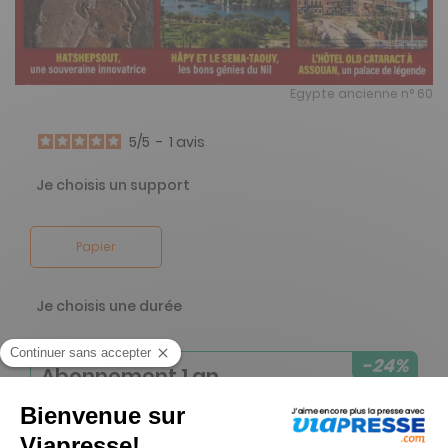
Egypte ancienne n° 60
5
/
5
-
1
avis
Je choisis un support
Papier
Je choisis une durée
-24%
Abonnement 1 an
4 n° • Papier
39€
02
60
Tarif Kiosque :
51€