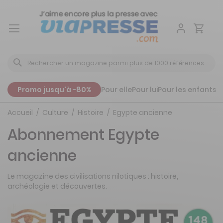
Aller
au
contenu
Promo jusqu'à -80%
Pour elle
Pour lui
Pour les enfants
P
Accueil
Culture
Histoire
Egypte ancienne
Abonnement Egypte
ancienne
Le magazine des civilisations nilotiques : histoire,
archéologie et découvertes.