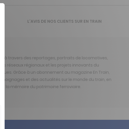
L'AVIS DE NOS CLIENTS SUR EN TRAIN
ain, à travers des reportages, portraits de locomotives,
les réseaux régionaux et les projets innovants du
stalgiques. Grâce à un abonnement au magazine En Train,
 témoignages et des actualités sur le monde du train, en
 et la mémoire du patrimoine ferroviaire.