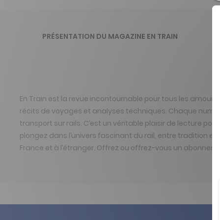
PRÉSENTATION DU MAGAZINE EN TRAIN
En Train est la revue incontournable pour tous les amoureux 
récits de voyages et analyses techniques. Chaque numéro m
transport sur rails. C’est un véritable plaisir de lecture
plongez dans l’univers fascinant du rail, entre tradition 
France et à l’étranger. Offrez ou offrez-vous un abonnemen