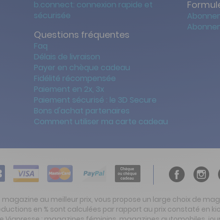
Formule
b.connect: connexion rapide et
sécurisée
Abonnem
Abonnem
Questions fréquentes
Faq
Délais de livraison
Payer en chèque cadeau
Fidélité récompensée
Paiement en 2x, 3x
Paiement sécurisé : le 3D Secure
Bons d'achat partenaires
Comment utiliser ma carte cadeau
t magazine au meilleur prix, vous propose un large choix de ma
réductions en % sont calculées par rapport au prix constaté en
ite Viapresse : magazines féminins, magazines automobiles, jo