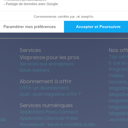
ties des prix les + bas
Satisfait o
Services
Nos off
Top ven
Viapresse pour les pros
E-carte
Services aux entreprises
Program
Devis express
Fidèles
Abonnement à offrir
Nouveau
Offrir un abonnement
Magazin
Quiz : quel magazine offrir ?
Magazin
Magazin
Services numériques
Magazine
Application Press Connect
Magazine
Application Discover Press
 de
Journaux
Nouveauté : service mobilité audio