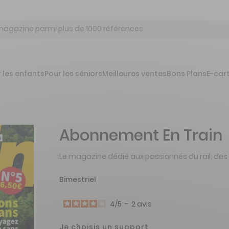
 les enfants
Pour les séniors
Meilleures ventes
Bons Plans
E-car
Abonnement En Train
Le magazine dédié aux passionnés du rail, des 
Bimestriel
4
/
5
-
2
avis
Je choisis un support