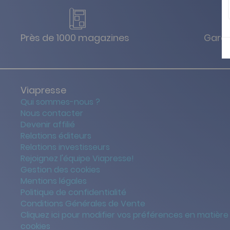
Près de 1000 magazines
Garan
Viapresse
Qui sommes-nous ?
Nous contacter
Devenir affilié
Relations éditeurs
Relations investisseurs
Rejoignez l'équipe Viapresse!
Gestion des cookies
Mentions légales
Politique de confidentialité
Conditions Générales de Vente
Cliquez ici pour modifier vos préférences en matière
cookies