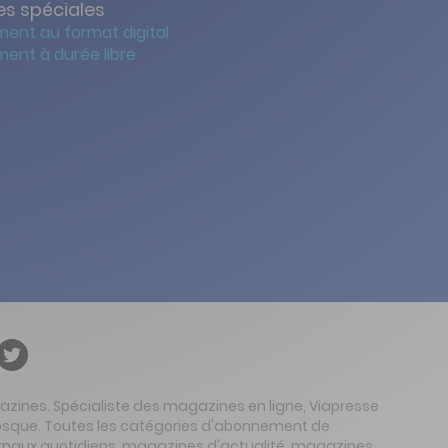
s spéciales
ent au format digital
ent à durée libre
gazines. Spécialiste des magazines en ligne, Viapresse
 kiosque. Toutes les catégories d'abonnement de
urnaux quotidiens, magazines d'actualité, magazines