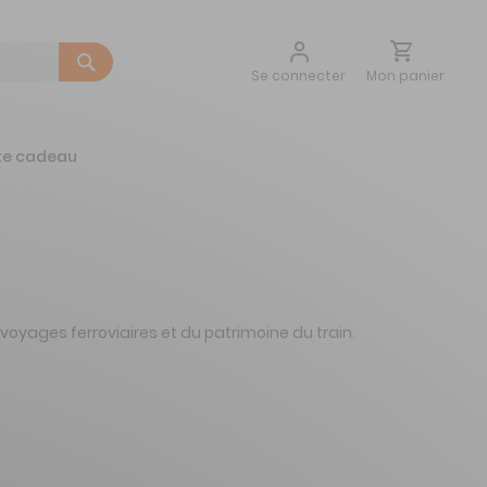
Aller
Mon panier
Se connecter
au
contenu
te cadeau
voyages ferroviaires et du patrimoine du train.