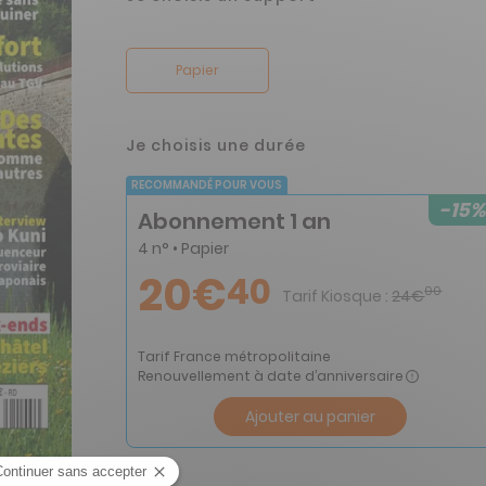
Papier
Je choisis une durée
RECOMMANDÉ POUR VOUS
-15%
Abonnement 1 an
4 n° • Papier
20€
40
00
Tarif Kiosque :
24€
Tarif France métropolitaine
Renouvellement à date d’anniversaire
Ajouter au panier
 Train n° 10