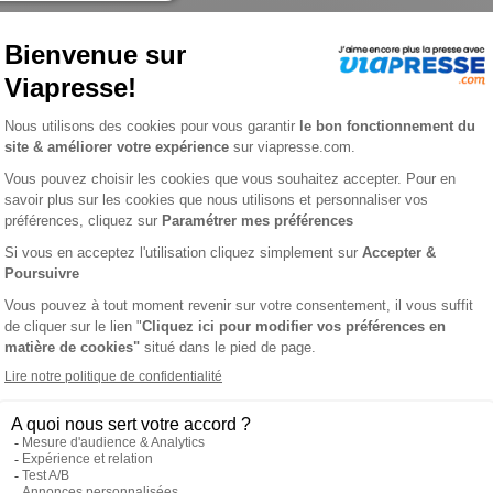
L'AVIS DE VIAPRESSE SUR EN TRAIN
du monde ferroviaire. Elle retrace l’histoire et l’évolution du tr
et en lumière le patrimoine ferroviaire, les trains mythiques, 
 pour les collectionneurs, modélistes, historiens et voyageurs no
et modernité. Découvrez chaque mois des dossiers illustrés, des
t En Train : la revue qui unit la passion du voyage, la technique