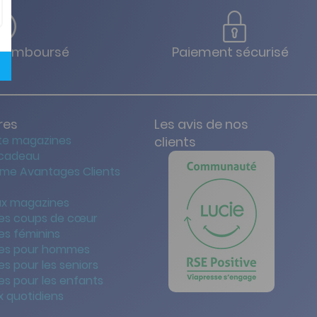
u remboursé
Paiement sécurisé
res
Les avis de nos
te magazines
clients
 cadeau
me Avantages Clients
x magazines
es coups de cœur
es féminins
es pour hommes
s pour les seniors
s pour les enfants
 quotidiens