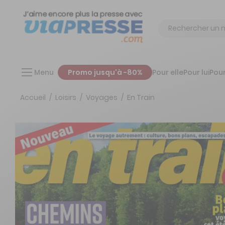
Chercher
Menu
Promo jusqu'à -80%
Pour elle
Pour lui
Pour
Accueil
Loisirs
Voyages
En Train