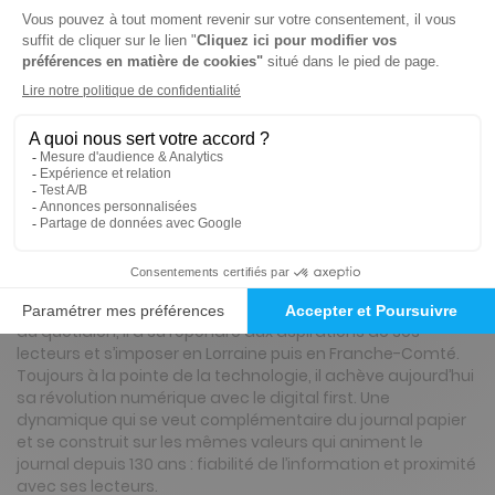
Tarif France métropolitaine
Renouvellement à date d’anniversaire
Présentation du magazine Est Républicain,
Ed. de Pont-à -Mousson
L’Est Républicain, créé à Nancy le 5 mai 1889, est un des plus
vieux quotidiens français. Grâce à la vitalité de ses
directeurs successifs, au professionnalisme de ses
journalistes, à la passion des personnes qui l’ont fabriqué
au quotidien, il a su répondre aux aspirations de ses
lecteurs et s’imposer en Lorraine puis en Franche-Comté.
Toujours à la pointe de la technologie, il achève aujourd’hui
sa révolution numérique avec le digital first. Une
dynamique qui se veut complémentaire du journal papier
et se construit sur les mêmes valeurs qui animent le
journal depuis 130 ans : fiabilité de l’information et proximité
avec ses lecteurs.