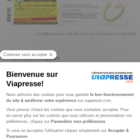
Est Républicain, Ed. de Pont-à -Mousson n° 260808
Je choisis un support
Papier
Je choisis une durée
-15%
Abonnement 1 an
359 n° • Papier + Web
450€
50
00
Tarif Kiosque :
530€