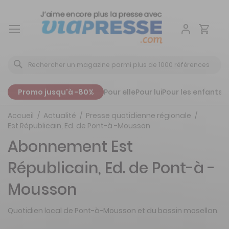
Aller
au
contenu
Promo jusqu'à -80%
Pour elle
Pour lui
Pour les enfants
P
Accueil
Actualité
Presse quotidienne régionale
Est Républicain, Ed. de Pont-à -Mousson
Abonnement Est
Républicain, Ed. de Pont-à -
Mousson
Quotidien local de Pont-à-Mousson et du bassin mosellan.