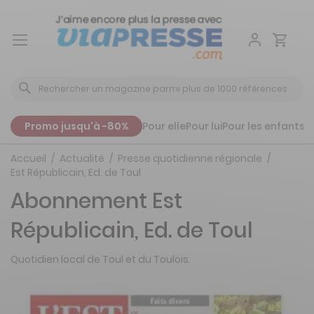
Aller
au
contenu
Promo jusqu'à -80%
Pour elle
Pour lui
Pour les enfants
P
Accueil
Actualité
Presse quotidienne régionale
Est Républicain, Ed. de Toul
Abonnement Est
Républicain, Ed. de Toul
Quotidien local de Toul et du Toulois.