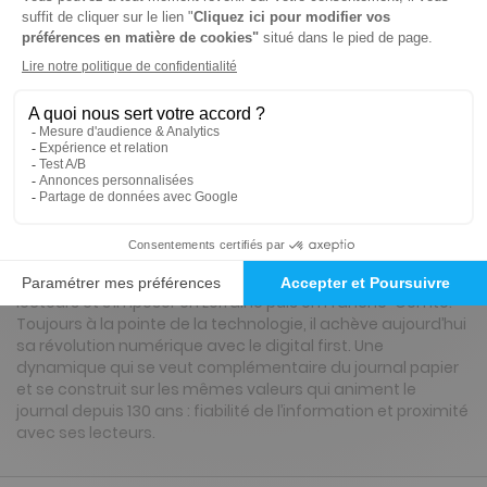
Renouvellement à date d’anniversaire
Présentation du magazine Est Républicain,
Ed. de Toul
L’Est Républicain, créé à Nancy le 5 mai 1889, est un des plus
vieux quotidiens français. Grâce à la vitalité de ses
directeurs successifs, au professionnalisme de ses
journalistes, à la passion des personnes qui l’ont fabriqué
au quotidien, il a su répondre aux aspirations de ses
lecteurs et s’imposer en Lorraine puis en Franche-Comté.
Toujours à la pointe de la technologie, il achève aujourd’hui
sa révolution numérique avec le digital first. Une
dynamique qui se veut complémentaire du journal papier
et se construit sur les mêmes valeurs qui animent le
journal depuis 130 ans : fiabilité de l’information et proximité
avec ses lecteurs.