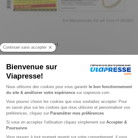
Est Républicain, Ed. de Toul n° 260810
Je choisis un support
Papier
Je choisis une durée
-15%
Abonnement 1 an
359 n° • Papier + Web
450€
50
00
Tarif Kiosque :
530€
Tarif France métropolitaine