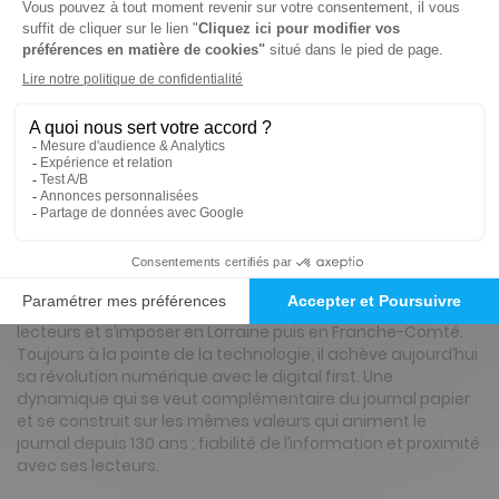
Tarif France métropolitaine
Renouvellement à date d’anniversaire
Présentation du magazine Est Républicain,
Ed. de Vesoul
L’Est Républicain, créé à Nancy le 5 mai 1889, est un des plus
vieux quotidiens français. Grâce à la vitalité de ses
directeurs successifs, au professionnalisme de ses
journalistes, à la passion des personnes qui l’ont fabriqué
au quotidien, il a su répondre aux aspirations de ses
lecteurs et s’imposer en Lorraine puis en Franche-Comté.
Toujours à la pointe de la technologie, il achève aujourd’hui
sa révolution numérique avec le digital first. Une
dynamique qui se veut complémentaire du journal papier
et se construit sur les mêmes valeurs qui animent le
journal depuis 130 ans : fiabilité de l’information et proximité
avec ses lecteurs.