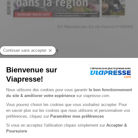
Est Républicain, Ed. de Vesoul n° 260810
Je choisis un support
Papier
Je choisis une durée
-15%
Abonnement 1 an
359 n° • Papier + Web
450€
50
00
Tarif Kiosque :
530€