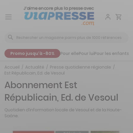
Aller
au
contenu
Promo jusqu'à -80%
Pour elle
Pour lui
Pour les enfants
P
Accueil
Actualité
Presse quotidienne régionale
Est Républicain, Ed. de Vesoul
Abonnement Est
Républicain, Ed. de Vesoul
Quotidien d’information locale de Vesoul et de la Haute-
Saône.