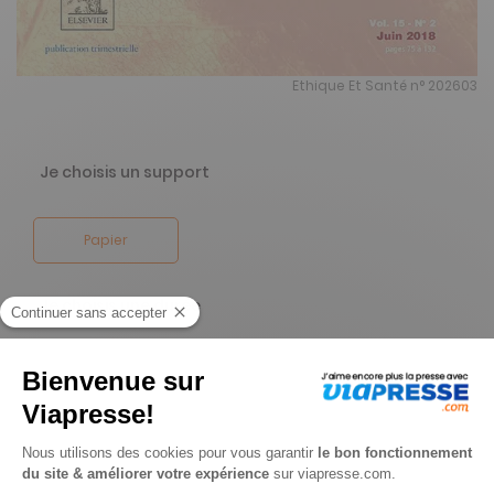
Ethique Et Santé n° 202603
Je choisis un support
Papier
Je choisis une durée
-64%
Abonnement 1 an
4 n° • Papier Offre réservée aux particuliers
138€
00
00
Tarif Kiosque :
384€