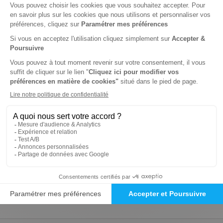
Tarif France métropolitaine
Renouvellement à date d’anniversaire
-83%
Abonnement 1 an
4 n° • Papier Offre réservée aux étudiants
66€
00
00
Tarif Kiosque :
384€
Tarif France métropolitaine
Renouvellement à date d’anniversaire
-9%
Abonnement 1 an
4 n° • Papier Offre réservée aux institutions
350€
00
00
Tarif Kiosque :
384€
Tarif France métropolitaine
Renouvellement à date d’anniversaire