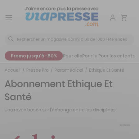
Aller
au
contenu
Promo jusqu'à -80%
Pour elle
Pour lui
Pour les enfants
P
Accueil
Presse Pro
Paramédical
Ethique Et Santé
Abonnement Ethique Et
Santé
Une revue basée sur l'échange entre les disciplines.