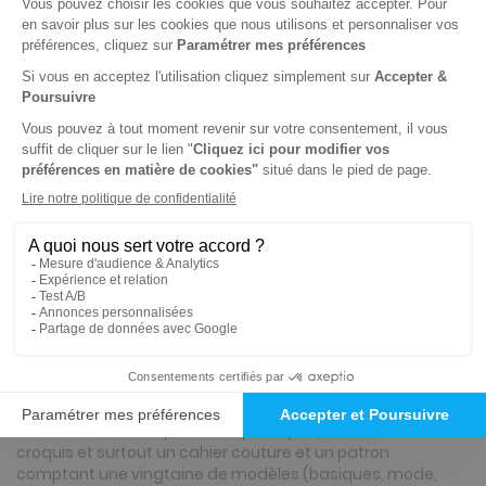
Tarif France métropolitaine
Renouvellement à date d’anniversaire
ℹ️
Note :
les codes promotionnels ne sont pas
valables sur ce titre.
Présentation du magazine Fait main tricot
Fait main est fait pour les passionnées de travaux
d’aiguilles, couture, broderie, tricot, crochet. Tous les mois,
faites le plein d'idées. Du plus simple au plus sophistiqué,
les ouvrages s'adressent également aux grandes tailles.
Chaque mois, ce magazine aussi ludique que pratique
propose en 68 pages de nombreux ouvrages à faire soi-
même avec des explications pas à pas, de nombreux
croquis et surtout un cahier couture et un patron
comptant une vingtaine de modèles (basiques, mode,