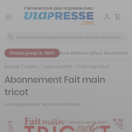
Aller
au
contenu
Promo jusqu'à -80%
Pour elle
Pour lui
Pour les enfants
P
Accueil
Loisirs
Loisirs créatifs
Fait main tricot
Abonnement Fait main
tricot
Le magazine des femmes créatives!