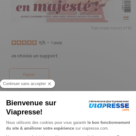
Fait main tricot n° 61
5
/
5
-
1
avis
Je choisis un support
Papier
Je choisis une durée
Abonnement 2 ans
12 n° • Papier
94€
90