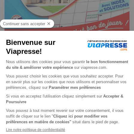
Fleches degre 4-5 n° 164
Je choisis un support
Papier
Je choisis une durée
-24%
Abonnement 1 an
6 n° • Papier