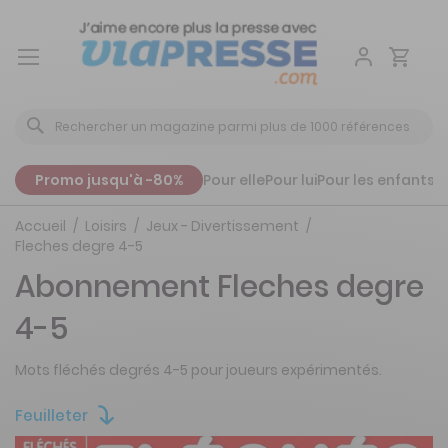
Aller
au
contenu
Promo jusqu'à -80%
Pour elle
Pour lui
Pour les enfants
P
Accueil
Loisirs
Jeux - Divertissement
Fleches degre 4-5
Abonnement Fleches degre
4-5
Mots fléchés degrés 4-5 pour joueurs expérimentés.
Feuilleter