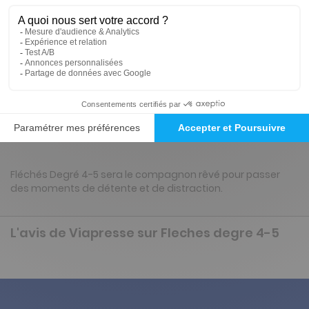
28€
48
60
Tarif Kiosque :
37€
Tarif France métropolitaine
Renouvellement à date d’anniversaire
Présentation du magazine Fleches degre 4-
5
Fléchés Degré 4-5 sera le compagnon rêvé pour passer
des moments de détente et de distraction.
L'avis de Viapresse sur Fleches degre 4-5