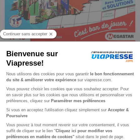
Fléchés degré 5-6 n° 62
Je choisis un support
Papier
Je choisis une durée
-24%
Abonnement 1 an
6 n° • Papier