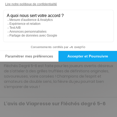
30€
60
00
Tarif Kiosque :
40€
Tarif France métropolitaine
Renouvellement à date d’anniversaire
Présentation du magazine Fléchés degré 5-
6
Fléchés Degré 5-6 est faite pour les joueurs avertis désireux
de s’atteler à des grilles truffées de définitions originales,
savoureuses, voire corsées ! Champions de l’esprit et
amateurs de double sens, la fièvre du jeu pourrait bien
s’emparer de vous !
L'avis de Viapresse sur Fléchés degré 5-6