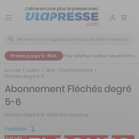
Aller
au
contenu
Promo jusqu'à -80%
Pour elle
Pour lui
Pour les enfants
P
Accueil
Loisirs
Jeux - Divertissement
Fléchés degré 5-6
Abonnement Fléchés degré
5-6
Fléchés degré 5-6 : difficulté soutenue.
Feuilleter