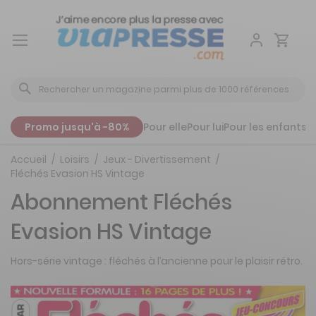
Aller
au
contenu
Promo jusqu'à -80%
Pour elle
Pour lui
Pour les enfants
P
Accueil
Loisirs
Jeux - Divertissement
Fléchés Evasion HS Vintage
Abonnement Fléchés
Evasion HS Vintage
Hors-série vintage : fléchés à l’ancienne pour le plaisir rétro.