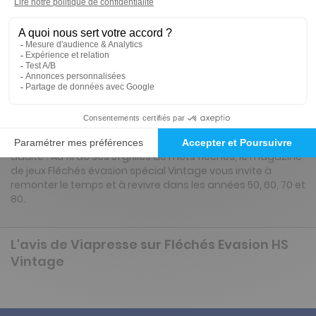
Présentation du magazine Fléchés Evasion
HS Vintage
Votre magazine de jeux Fléchés Evasion vous propose un
numéro exceptionnel spécial vintage, plein de nostalgie !
Quel bonheur de se replonger dans l’époque de notre
enfance, de notre adolescence, voire de notre vie de jeune
adulte ! Au fil de ses 51 grilles de mots fléchés, le magazine
de jeux Fléchés évasion spécial Vintage vous invite à
remonter le temps et à revivre dans les années 50, 60, 70 et
80.
L'avis de Viapresse sur Fléchés Evasion HS
Vintage