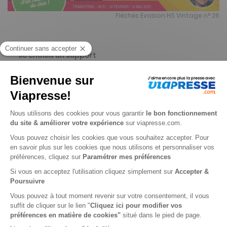
Fléchés Evasion HS Vintage n° 26
Je choisis un support
Papier
Je choisis une durée
-25%
Abonnement 1 an
4 n° • Papier
14€
88
80
Tarif Kiosque :
19€
Tarif France métropolitaine
Renouvellement à date d’anniversaire