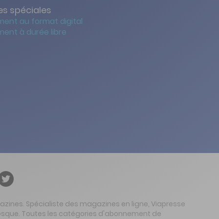
s spéciales
ent au format digital
ent à durée libre
gazines. Spécialiste des magazines en ligne, Viapresse
 kiosque. Toutes les catégories d'abonnement de