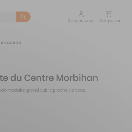
Aller
Mon panier
Se connecter
au
contenu
te cadeau
te du Centre Morbihan
bdomadaire grand public proche de vous.