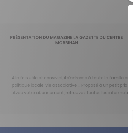
PRÉSENTATION DU MAGAZINE LA GAZETTE DU CENTRE
MORBIHAN
A la fois utile et convivial, il s’adresse à toute la famille 
politique locale, vie associative … Proposé à un petit pri
.Avec votre abonnement, retrouvez toutes les information