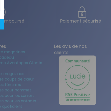
u remboursé
Paiement sécurisé
res
Les avis de nos
te magazines
clients
 cadeau
me Avantages Clients
x magazines
es coups de cœur
es féminins
es pour hommes
s pour les seniors
s pour les enfants
 quotidiens