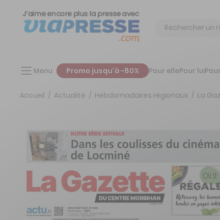
Chercher
Menu
Promo jusqu'à -80%
Pour elle
Pour lui
Pour
Accueil
Actualité
Hebdomadaires régionaux
La Gaz