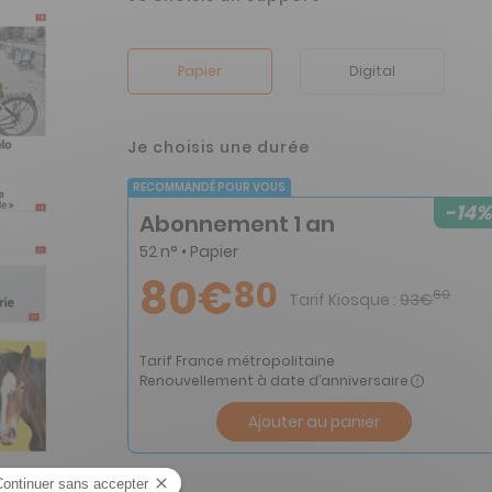
Papier
Digital
Je choisis une durée
RECOMMANDÉ POUR VOUS
-14%
Abonnement 1 an
52 n° • Papier
80€
80
60
Tarif Kiosque :
93€
Tarif France métropolitaine
Renouvellement à date d’anniversaire
Ajouter au panier
an n° 2398