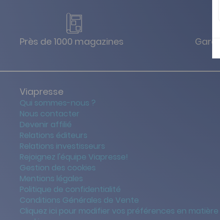
Près de 1000 magazines
Garan
Viapresse
Qui sommes-nous ?
Nous contacter
Devenir affilié
Relations éditeurs
Relations investisseurs
Rejoignez l'équipe Viapresse!
Gestion des cookies
Mentions légales
Politique de confidentialité
Conditions Générales de Vente
Cliquez ici pour modifier vos préférences en matière