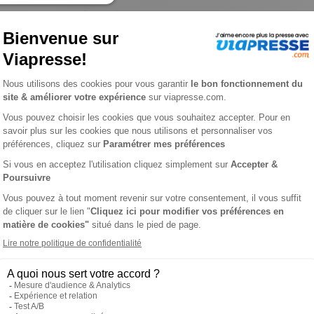
ℹ️
Note :
les codes promotionnels ne sont pas
L'AVIS DE VIAPRESSE SUR LA GAZETTE DU CENTRE
MORBIHAN
en traitant l’actualité des communes de votre région : faits divers, 
x (et dans un format très pratique), vous avez toute la semaine 
s de la région de LOCMINE.