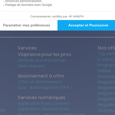
ties des prix les + bas
Satisfait o
Services
Nos off
Top ven
Viapresse pour les pros
E-carte
Services aux entreprises
Program
Devis express
Fidèles
Abonnement à offrir
Nouveau
Offrir un abonnement
Magazin
Quiz : quel magazine offrir ?
Magazin
Magazin
Services numériques
Magazine
Application Press Connect
Magazine
Application Discover Press
 de
Journaux
Nouveauté : service mobilité audio