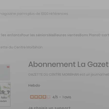
 les enfants
Pour les séniors
Meilleures ventes
Bons Plans
E-car
ette du Centre Morbihan
Abonnement La Gazet
GAZETTE DU CENTRE MORBIHAN est un journal he
Hebdo
4
/
5
-
1
avis
Je choisis un support