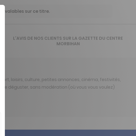
 valables sur ce titre.
L'AVIS DE NOS CLIENTS SUR LA GAZETTE DU CENTRE
MORBIHAN
sport, loisirs, culture, petites annonces, cinéma, festivités,
pour le déguster, sans modération (où vous vous voulez)