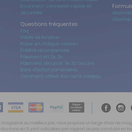
Formule
b.connect: connexion rapide et
sécurisée
Abonnem
Abonnem
Questions fréquentes
Faq
Délais de livraison
Payer en chèque cadeau
Fidélité récompensée
Paiement en 2x, 3x
Paiement sécurisé : le 3D Secure
Bons d'achat partenaires
Comment utiliser ma carte cadeau
t magazine au meilleur prix, vous propose un large choix de ma
réductions en % sont calculées par rapport au prix constaté en