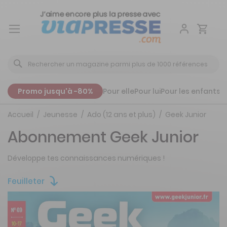
Aller
au
contenu
Promo jusqu'à -80%
Pour elle
Pour lui
Pour les enfants
P
Accueil
Jeunesse
Ado (12 ans et plus)
Geek Junior
Abonnement Geek Junior
Développe tes connaissances numériques !
Feuilleter