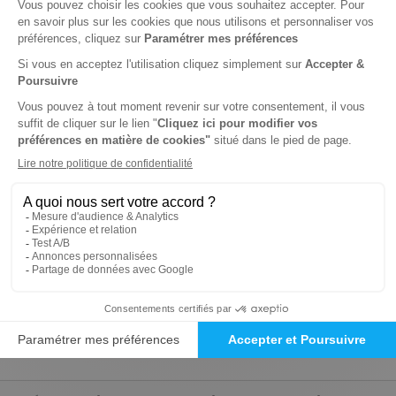
Renouvellement à date d’anniversaire
-34%
Abonnement 2 ans
22 n° • Papier + Version digitale offerte
79€
90
00
Tarif Kiosque :
121€
Tarif France métropolitaine
Renouvellement à date d’anniversaire
-50%
Abonnement Durée libre
Papier + Version digitale offerte
2€
75
50
Tarif Kiosque :
5€
Prix par n° pendant 6 mois, puis 4,95 € par n°
Tarif France métropolitaine