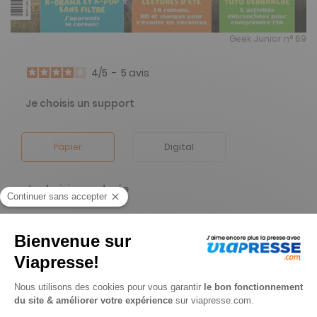
Geek Junior n° 69
4
/
5
-
5
avis
Je choisis un support
Papier
Digital
Je choisis une durée
-24%
Abonnement 1 an
11 n° • Papier + Version digitale offerte
45€
90
50
Tarif Kiosque :
60€
Tarif France métropolitaine