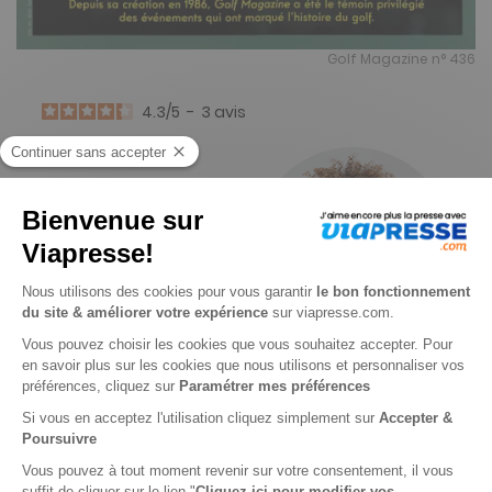
Golf Magazine n° 436
4.3
/
5
-
3
avis
Aucune offre disponible
pour
GOLF MAGAZINE
en ce moment.
Dommage !