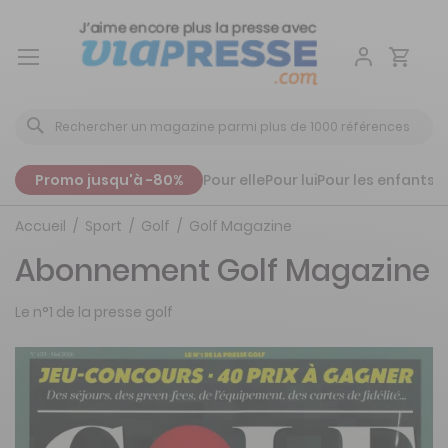
Aller
au
contenu
Promo jusqu'à -80%
Pour elle
Pour lui
Pour les enfants
P
Accueil
Sport
Golf
Golf Magazine
Abonnement Golf Magazine
Le n°1 de la presse golf