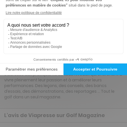
Nous avons noté que ce produit vous
intéresse.
Consultez sur cette page nos suggestions
de titres proches.
Présentation du magazine Golf Magazine
Golf Magazine est le magazine de golf leader en France. Il
s’adresse aux pratiquants de tous niveaux qui cherchent à
vivre pleinement leur passion et à améliorer leurs
performances. Des leçons, des conseils, des bancs
d’essais, des démonstrations, des reportages ... Tout le
golf dans un seul magazine.
L'avis de Viapresse sur Golf Magazine