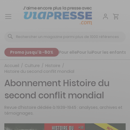
Aller
au
contenu
Promo jusqu'à -80%
Pour elle
Pour lui
Pour les enfants
P
Accueil
Culture
Histoire
Histoire du second conflit mondial
Abonnement Histoire du
second conflit mondial
Revue d’histoire dédiée à 1939-1945 : analyses, archives et
témoignages.