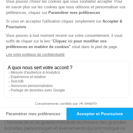
39€
02
60
Tarif Kiosque :
51€
Tarif France métropolitaine
Renouvellement à date d’anniversaire
-26%
Abonnement 2 ans
8 n° • Papier
76€
42
20
Tarif Kiosque :
103€
Tarif France métropolitaine
Renouvellement à date d’anniversaire
Présentation du magazine Histoire du
second conflit mondial
L'histoire de la 2e guerre mondiale au travers des grandes
batailles, personnages et événements qui ont marqué ce