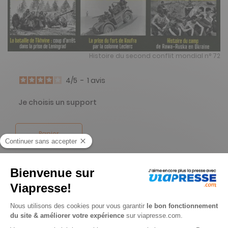
Histoire du second conflit mondial n° 72
4
/
5
-
1
avis
Je choisis un support
Papier
Je choisis une durée
-24%
Abonnement 1 an
4 n° • Papier