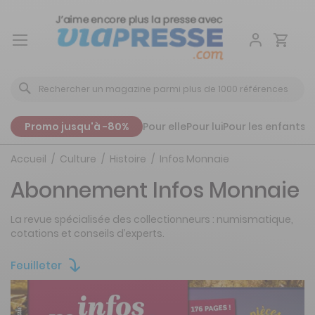
Aller
au
contenu
Promo jusqu'à -80%
Pour elle
Pour lui
Pour les enfants
P
Accueil
Culture
Histoire
Infos Monnaie
Abonnement Infos Monnaie
La revue spécialisée des collectionneurs : numismatique,
cotations et conseils d’experts.
Feuilleter