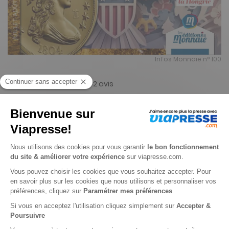
Infos Monnaie n° 100
4.5
/
5
-
2
avis
Je choisis un support
Papier
Digital
Je choisis une durée
-28%
Abonnement 1 an
4 n° • Papier + Version digitale offerte