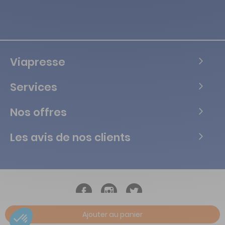
Viapresse
Services
Nos offres
Les avis de nos clients
Ajouter au panier
Copyright © Tous droits réservés Vialife - 2026.