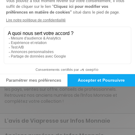
22€
95
80
Tarif Kiosque :
31€
Tarif France métropolitaine
Renouvellement à date d’anniversaire
Présentation du magazine Infos Monnaie
Infos Monnaie permet de connaître la cote des Euros,
Francs, Or, Coffrets, Billets, leurs valeurs et raretés. Valeur
de ma collection en Francs, Euros, Or, Coffrets, Billets, Écus.
Résultats selon les trimestres de l’année, cotations selon
les pays, ventes sur offre, conseils de professionnels.
Retrouvez nos anciens numéros de l’Infos Monnaie et
complétez votre collection !
L'avis de Viapresse sur Infos Monnaie