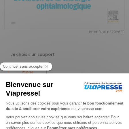
Inter Bloc n° 202603
Je choisis un support
Papier
Je choisis une durée
-69%
Abonnement 1 an
4 n° • Papier Offre réservée aux particuliers
84€
00
00