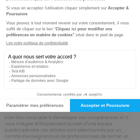
Tarif Kiosque :
268€
Tarif France métropolitaine
Renouvellement à date d’anniversaire
-9%
Abonnement 1 an
4 n° • Papier Offre réservée aux institutions
244€
00
00
Tarif Kiosque :
268€
Tarif France métropolitaine
Renouvellement à date d’anniversaire
Présentation du magazine Inter Bloc
Inter bloc vous aide à développer vos compétences et à
vous intégrer efficacement au sein d'une équipe
puridisciplinaire. Les articles sont sélectionnés par un
comité d'enseignants et de professionnels de terrain, et