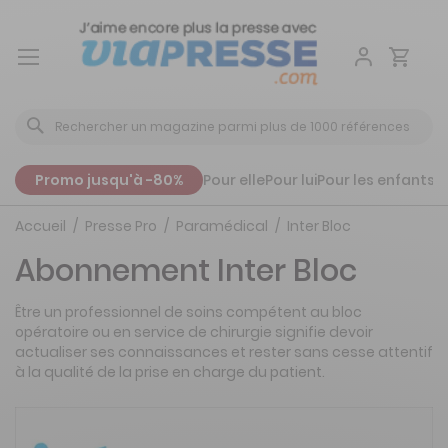
Aller
au
contenu
Promo jusqu'à -80%
Pour elle
Pour lui
Pour les enfants
P
Accueil
Presse Pro
Paramédical
Inter Bloc
Abonnement Inter Bloc
Être un professionnel de soins compétent au bloc
opératoire ou en service de chirurgie signifie devoir
actualiser ses connaissances et rester sans cesse attentif
à la qualité de la prise en charge du patient.