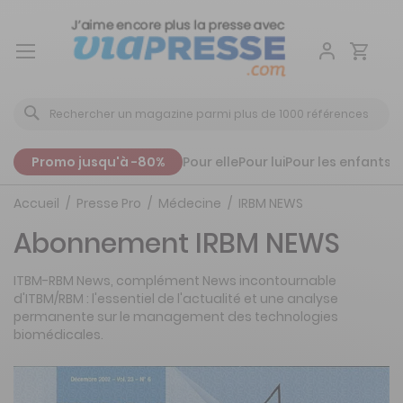
Aller
au
contenu
Promo jusqu'à -80%
Pour elle
Pour lui
Pour les enfants
P
Accueil
Presse Pro
Médecine
IRBM NEWS
Abonnement IRBM NEWS
ITBM-RBM News, complément News incontournable
d'ITBM/RBM : l'essentiel de l'actualité et une analyse
permanente sur le management des technologies
biomédicales.