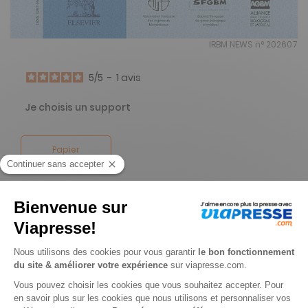
IRBM NEWS n° 202607
5
/
5
-
1
avis
Je choisis un support
Papier
Je choisis une durée
-41%
Abonnement 1 an
6 n° • Papier Offre réservée aux étudiants
92€
00
00
Tarif Kiosque :
156€