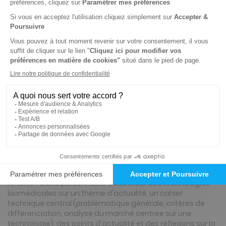
Tarif France métropolitaine
Renouvellement à date d’anniversaire
-9%
Abonnement 1 an
6 n° • Papier Offre réservée aux institutions
142€
00
00
Tarif Kiosque :
156€
Tarif France métropolitaine
Renouvellement à date d’anniversaire
Présentation du magazine IRBM NEWS
IRBM NEWS propose dans ses six numéros une interview,
réflexion d'une personnalité du secteur des technologies
biomédicales sur un thème d'actualité, un cahier
technique central (problématique générale, critères de
différenciation, analyse du marché centrée sur une
technologie), des points d'actualité et des réflexions sur la