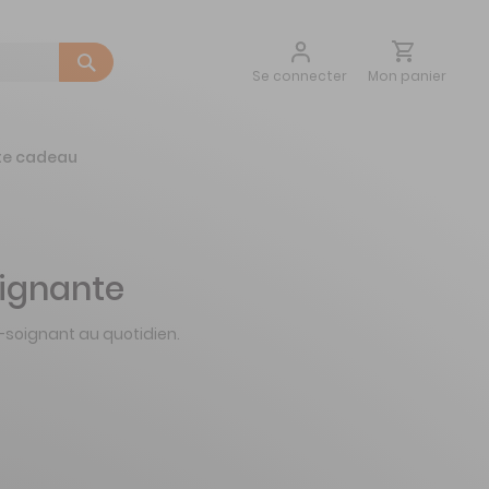
Aller
Mon panier
Se connecter
au
contenu
te cadeau
ignante
e-soignant au quotidien.