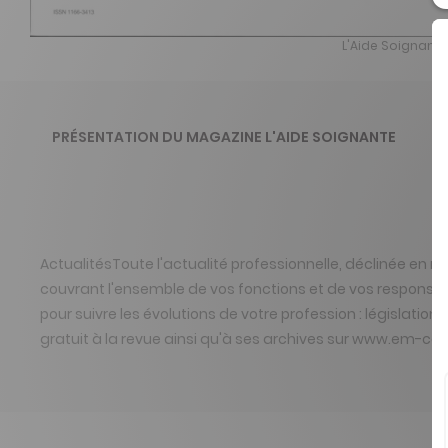
L'Aide Soignante
PRÉSENTATION DU MAGAZINE L'AIDE SOIGNANTE
ActualitésToute l'actualité professionnelle, déclinée en 
couvrant l'ensemble de vos fonctions et de vos responsabil
pour suivre les évolutions de votre profession : législatio
gratuit à la revue ainsi qu'à ses archives sur www.em-co