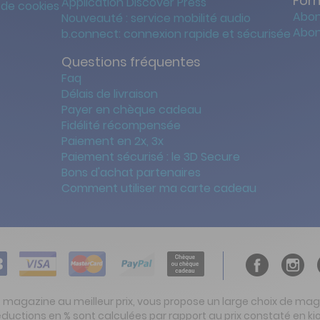
For
Application Discover Press
 de cookies
Abon
Nouveauté : service mobilité audio
Abon
b.connect: connexion rapide et sécurisée
Questions fréquentes
Faq
Délais de livraison
Payer en chèque cadeau
Fidélité récompensée
Paiement en 2x, 3x
Paiement sécurisé : le 3D Secure
Bons d'achat partenaires
Comment utiliser ma carte cadeau
t magazine au meilleur prix, vous propose un large choix de ma
réductions en % sont calculées par rapport au prix constaté en