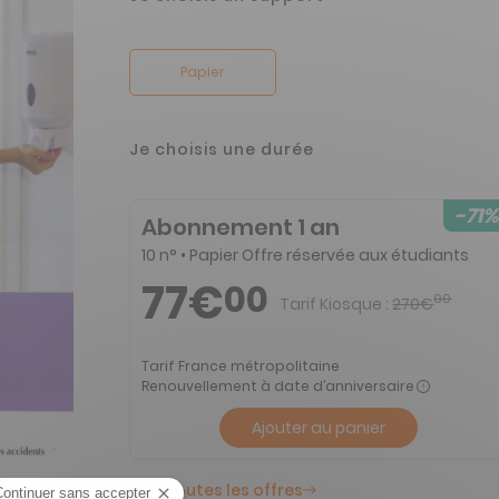
Papier
Je choisis une durée
-71%
Abonnement 1 an
10 n° • Papier Offre réservée aux étudiants
77€
00
00
Tarif Kiosque :
270€
Tarif France métropolitaine
Renouvellement à date d’anniversaire
Ajouter au panier
Voir toutes les offres