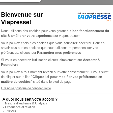
 n° 202607
L'AVIS DE VIAPRESSE SUR L'AIDE SOIGNANTE
news santé ou médicale.FormationUn dossier complet sur un secte
ités (Hygiène et confort, Soins relationnels, Transmission, Educa
n, livres, agenda, offres d'emploi et de formation. L'abonnement p
nsulte.com.