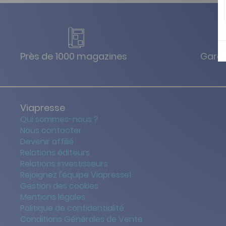
Près de 1000 magazines
Garan
Viapresse
Qui sommes-nous ?
Nous contacter
Devenir affilié
Relations éditeurs
Relations investisseurs
Rejoignez l'équipe Viapresse!
Gestion des cookies
Mentions légales
Politique de confidentialité
Conditions Générales de Vente