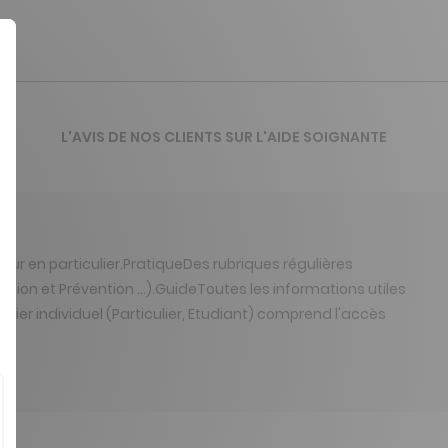
L'AVIS DE NOS CLIENTS SUR L'AIDE SOIGNANTE
ur en particulier.PratiqueDes rubriques régulières
tion et Prévention ...).GuideToutes les informations utiles
apier individuel (Particulier, Etudiant) comprend l'accès