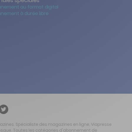
mules spéciales
nement au format digital
nement à durée libre
gazines. Spécialiste des magazines en ligne, Viapresse
 kiosque. Toutes les catégories d'abonnement de