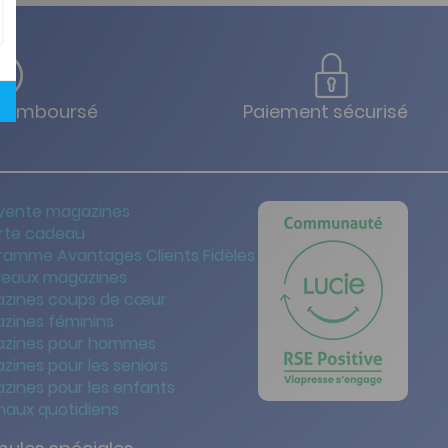
u remboursé
Paiement sécurisé
vente magazines
rte cadeau
ramme Avantages Clients Fidèles
eaux magazines
zines coups de cœur
zines féminins
zines pour hommes
zines pour les seniors
zines pour les enfants
naux quotidiens