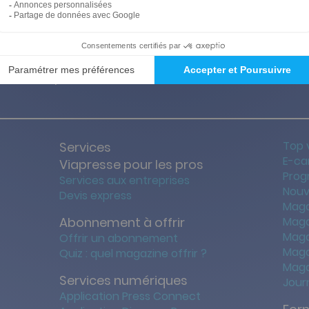
ties des prix les + bas
Satisfait o
Top 
Services
E-ca
Viapresse pour les pros
Prog
Services aux entreprises
Nouv
Devis express
Maga
Abonnement à offrir
Maga
Maga
Offrir un abonnement
Maga
Quiz : quel magazine offrir ?
Maga
Services numériques
Jour
Application Press Connect