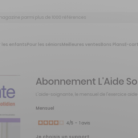
 les enfants
Pour les séniors
Meilleures ventes
Bons Plans
E-car
Abonnement L'Aide So
L'aide-soignante, le mensuel de l'exercice aid
Mensuel
4
/
5
-
1
avis
Je choisis un support