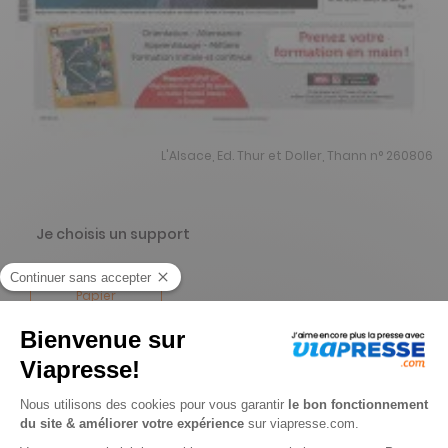
L'Alsace, Ed. Thur et Doller, Thann n° 260806
Je choisis un support
Papier
Je choisis une durée
-15%
Abonnement 1 an