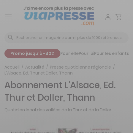
Aller
au
contenu
Promo jusqu'à -80%
Pour elle
Pour lui
Pour les enfants
P
Accueil
Actualité
Presse quotidienne régionale
L'Alsace, Ed. Thur et Doller, Thann
Abonnement L'Alsace, Ed.
Thur et Doller, Thann
Quotidien local des vallées de la Thur et de la Doller.