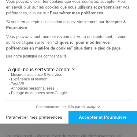
310 n° • Papier + Web
421€
69
10
Tarif Kiosque :
496€
Tarif France métropolitaine
Renouvellement à date d’anniversaire
-15%
Abonnement 1 an
362 n° • Papier + Web
474€
56
30
Tarif Kiosque :
558€
Tarif France métropolitaine
Renouvellement à date d’anniversaire
Présentation du magazine L'Alsace, Ed. Thur
et Doller, Thann
Lire le journal L’Alsace, c’est le plaisir de découvrir toute