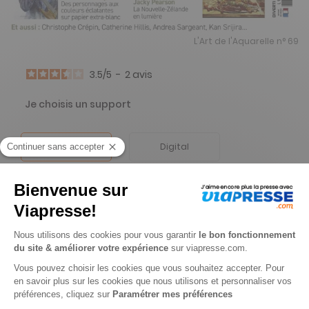
L'Art de l'Aquarelle n° 69
3.5
/
5
-
2
avis
Je choisis un support
Papier
Digital
Je choisis une durée
-15%
Abonnement 1 an
4 n° • Papier
28€
82
00
Tarif Kiosque :
34€