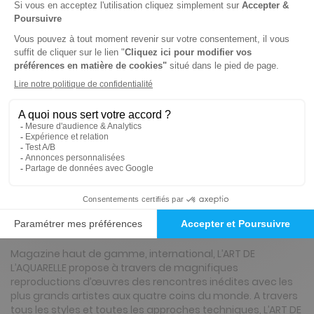
Tarif France métropolitaine
Renouvellement à date d’anniversaire
-35%
Abonnement 1 an
4 n° • Papier + 2 suppléments Aquarelle
33€
92
95
Tarif Kiosque :
51€
Tarif France métropolitaine
Renouvellement à date d’anniversaire
Présentation du magazine L'Art de
l'Aquarelle
Magazine haut de gamme, international, L’ART DE
L’AQUARELLE propose à travers de magnifiques
reproductions d’œuvres des rencontres inédites avec les
plus grands artistes aux quatre coins du monde. A travers
tous les styles et toutes les approches techniques, L’ART DE