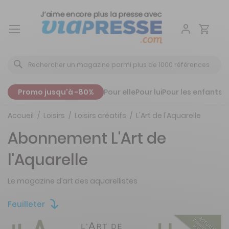
Aller
au
contenu
Promo jusqu'à -80%
Pour elle
Pour lui
Pour les enfants
P
Accueil
Loisirs
Loisirs créatifs
L'Art de l'Aquarelle
Abonnement L'Art de
l'Aquarelle
Le magazine d’art des aquarellistes
Feuilleter