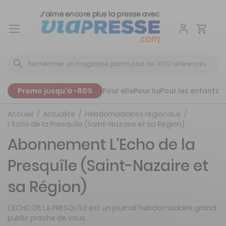
Aller
au
contenu
Promo jusqu'à -80%
Pour elle
Pour lui
Pour les enfants
P
Accueil
Actualité
Hebdomadaires régionaux
L'Echo de la Presquîle (Saint-Nazaire et sa Région)
Abonnement L'Echo de la
Presquîle (Saint-Nazaire et
sa Région)
L'ECHO DE LA PRESQU'ILE est un journal hebdomadaire grand
public proche de vous.