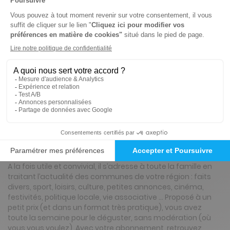
93€
40
00
Tarif Kiosque :
104€
Tarif France métropolitaine
Renouvellement à date d’anniversaire
ℹ️
Note :
les codes promotionnels ne sont pas
valables sur ce titre.
Présentation du magazine L'Echo de la
Presquîle (Saint-Nazaire et sa Région)
A la fois utile et convivial, il s’adresse à toute la famille en
traitant l’actualité des communes de votre région : faits
divers, sport, loisirs, culture, petites annonces, cinéma,
festivités, politique locale, vie associative … Proposé à un
petit prix (et dans un format très pratique), vous avez
toute la semaine pour le déguster, sans modération (où
vous vous voulez) .Avec votre abonnement, retrouvez