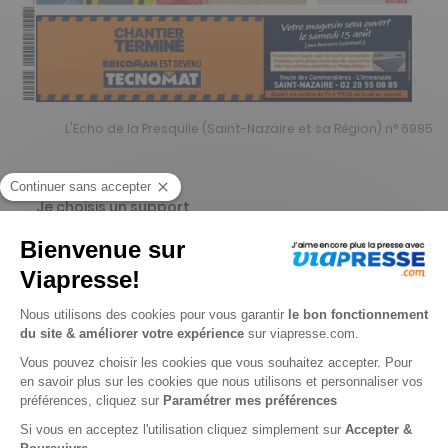
L'Echo de la Presquîle (Saint-Nazaire et sa Région) n° 6985
Je choisis un support
Papier
Digital
Je choisis une durée
-10%
Abonnement 1 an
52 n° • Papier