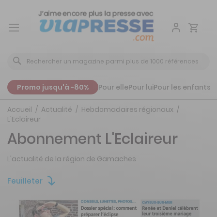
Aller
au
contenu
Promo jusqu'à -80%
Pour elle
Pour lui
Pour les enfants
P
Accueil
Actualité
Hebdomadaires régionaux
L'Eclaireur
Abonnement L'Eclaireur
L'actualité de la région de Gamaches
Feuilleter