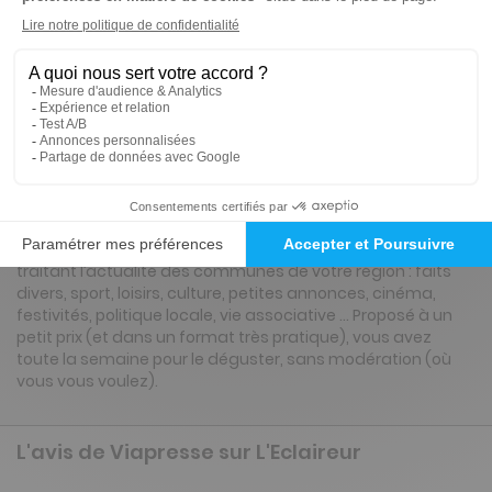
Renouvellement à date d’anniversaire
ℹ️
Note :
les codes promotionnels ne sont pas
valables sur ce titre.
Présentation du magazine L'Eclaireur
A la fois utile et convivial, il s’adresse à toute la famille en
traitant l’actualité des communes de votre région : faits
divers, sport, loisirs, culture, petites annonces, cinéma,
festivités, politique locale, vie associative … Proposé à un
petit prix (et dans un format très pratique), vous avez
toute la semaine pour le déguster, sans modération (où
vous vous voulez).
L'avis de Viapresse sur L'Eclaireur