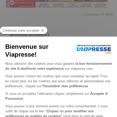
L'Eclaireur n° 4335
Je choisis un support
Papier
Digital
Je choisis une durée
-8%
Abonnement 1 an
52 n° • Papier
91€
20
80
Tarif Kiosque :
98€
Tarif France métropolitaine