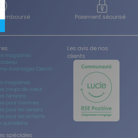
u remboursé
Paiement sécurisé
res
Les avis de nos
te magazines
clients
 cadeau
me Avantages Clients
x magazines
es coups de cœur
es féminins
es pour hommes
s pour les seniors
s pour les enfants
 quotidiens
s spéciales