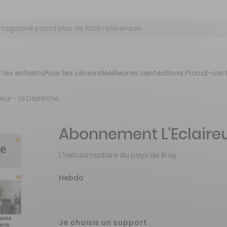
 les enfants
Pour les séniors
Meilleures ventes
Bons Plans
E-car
ireur - la Dépêche
Abonnement L'Eclaireu
L'hebdomadaire du pays de Bray
Hebdo
Je choisis un support