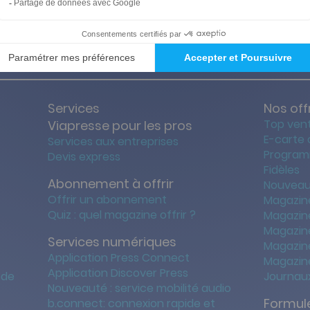
ties des prix les + bas
Satisfait o
Services
Nos off
Top ven
Viapresse pour les pros
E-carte
Services aux entreprises
Program
Devis express
Fidèles
Abonnement à offrir
Nouveau
Offrir un abonnement
Magazin
Quiz : quel magazine offrir ?
Magazin
Magazin
Services numériques
Magazine
Application Press Connect
Magazine
Application Discover Press
 de
Journaux
Nouveauté : service mobilité audio
Formule
b.connect: connexion rapide et