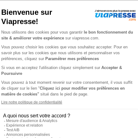
ℹ️
Note :
les codes promotionnels ne sont pas
 LA DÉPÊCHE
L'AVIS DE
en traitant l’actualité des communes de votre région : faits divers, 