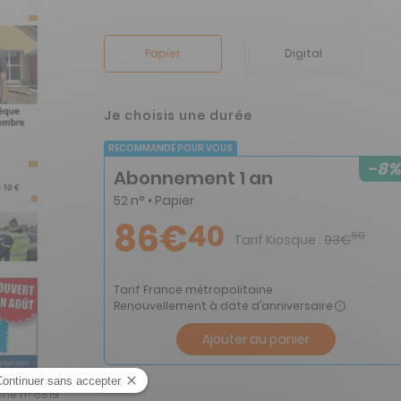
Papier
Digital
Je choisis une durée
RECOMMANDÉ POUR VOUS
-8%
Abonnement 1 an
52 n° • Papier
86€
40
60
Tarif Kiosque :
93€
Tarif France métropolitaine
Renouvellement à date d’anniversaire
Ajouter au panier
che n° 6819