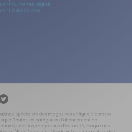
ent au format digital
ent à durée libre
gazines. Spécialiste des magazines en ligne, Viapresse
 kiosque. Toutes les catégories d'abonnement de
urnaux quotidiens, magazines d'actualité, magazines
ablette (iPad, Android, ou Windows) ou votre mobile, dès