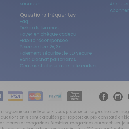
sécurisée
Abonnem
Abonnem
Questions fréquentes
Faq
Délais de livraison
Payer en chèque cadeau
Fidélité récompensée
Paiement en 2x, 3x
Paiement sécurisé : le 3D Secure
Bons d'achat partenaires
Comment utiliser ma carte cadeau
t magazine au meilleur prix, vous propose un large choix de ma
réductions en % sont calculées par rapport au prix constaté en
ite Viapresse : magazines féminins, magazines automobiles, jo
la presse en ligne depuis votre ordinateur (PC ou mac), votre t