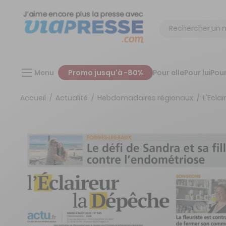
Chercher
Menu
Promo jusqu'à -80%
Pour elle
Pour lui
Pour
Accueil
Actualité
Hebdomadaires régionaux
L'Ecla