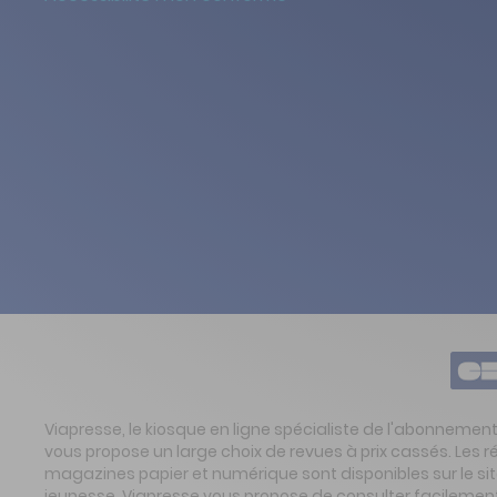
Viapresse, le kiosque en ligne spécialiste de l'abonnemen
vous propose un large choix de revues à prix cassés. Les 
magazines papier et numérique sont disponibles sur le s
jeunesse. Viapresse vous propose de consulter facilement 