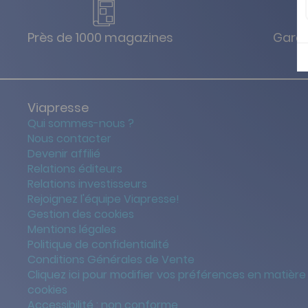
Près de 1000 magazines
Garan
Viapresse
Qui sommes-nous ?
Nous contacter
Devenir affilié
Relations éditeurs
Relations investisseurs
Rejoignez l'équipe Viapresse!
Gestion des cookies
Mentions légales
Politique de confidentialité
Conditions Générales de Vente
Cliquez ici pour modifier vos préférences en matière
cookies
Accessibilité : non conforme