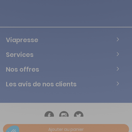
Viapresse
Services
Nos offres
Les avis de nos clients
Ajouter au panier
Copyright © Tous droits réservés Vialife - 2026.