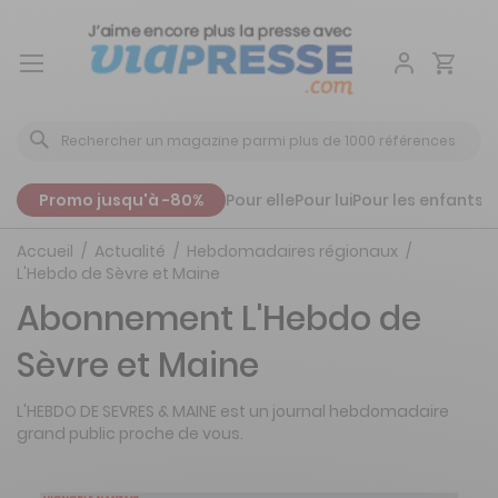
Aller
au
contenu
Promo jusqu'à -80%
Pour elle
Pour lui
Pour les enfants
P
Accueil
Actualité
Hebdomadaires régionaux
L'Hebdo de Sèvre et Maine
Abonnement L'Hebdo de
Sèvre et Maine
L'HEBDO DE SEVRES & MAINE est un journal hebdomadaire
grand public proche de vous.