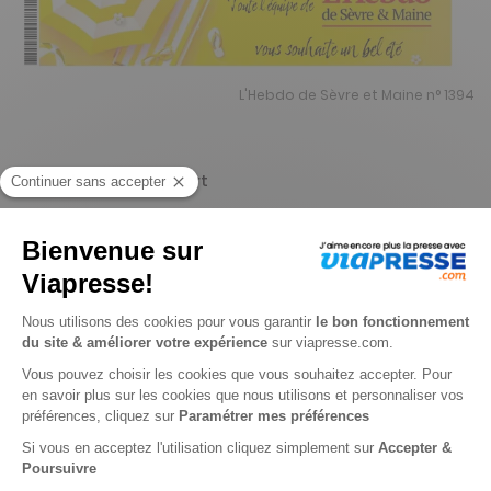
L'Hebdo de Sèvre et Maine n° 1394
Je choisis un support
Papier
Digital
Je choisis une durée
-14%
Abonnement 1 an
52 n° • Papier
80€
40
60
Tarif Kiosque :
93€