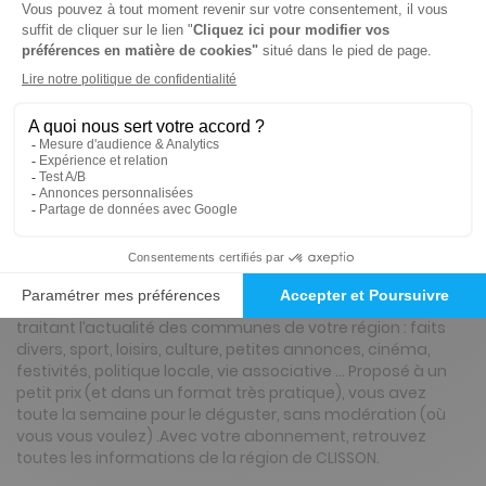
Tarif France métropolitaine
Renouvellement à date d’anniversaire
ℹ️
Note :
les codes promotionnels ne sont pas
valables sur ce titre.
Présentation du magazine L'Hebdo de
Sèvre et Maine
A la fois utile et convivial, il s’adresse à toute la famille en
traitant l’actualité des communes de votre région : faits
divers, sport, loisirs, culture, petites annonces, cinéma,
festivités, politique locale, vie associative … Proposé à un
petit prix (et dans un format très pratique), vous avez
toute la semaine pour le déguster, sans modération (où
vous vous voulez) .Avec votre abonnement, retrouvez
toutes les informations de la région de CLISSON.