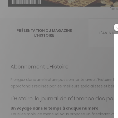
L'His
PRÉSENTATION DU MAGAZINE
L'AVIS DE
L'HISTOIRE
Abonnement L'Histoire
Plongez dans une lecture passionnante avec L'Histoire, l
approfondis réalisés par les meilleurs spécialistes et bé
L'Histoire, le journal de référence des pa
Un voyage dans le temps à chaque numéro
Tous les mois, ce mensuel vous propose un fascinant voya