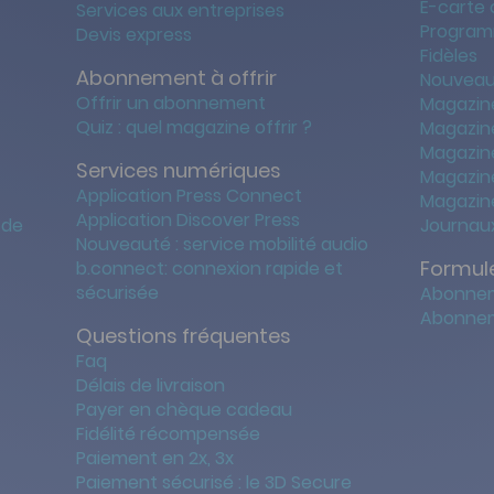
E-carte
Services aux entreprises
Program
Devis express
Fidèles
Abonnement à offrir
Nouveau
Offrir un abonnement
Magazin
Quiz : quel magazine offrir ?
Magazin
Magazin
Services numériques
Magazine
Application Press Connect
Magazine
Application Discover Press
 de
Journaux
Nouveauté : service mobilité audio
Formule
b.connect: connexion rapide et
sécurisée
Abonnem
Abonnem
Questions fréquentes
Faq
Délais de livraison
Payer en chèque cadeau
Fidélité récompensée
Paiement en 2x, 3x
Paiement sécurisé : le 3D Secure