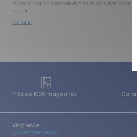
curiosité insatiable des passionnés en associant mots, i
rigueur.
Voir plus
Près de 1000 magazines
Garan
Viapresse
Qui sommes-nous ?