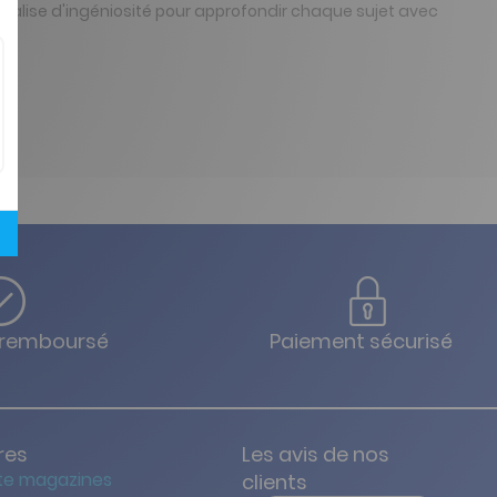
valise d'ingéniosité pour approfondir chaque sujet avec
u remboursé
Paiement sécurisé
res
Les avis de nos
te magazines
clients