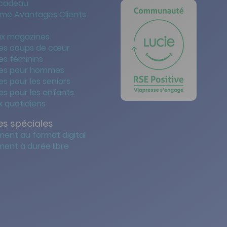
 cadeau
me Avantages Clients
x magazines
es coups de cœur
es féminins
es pour hommes
s pour les seniors
s pour les enfants
 quotidiens
s spéciales
ent au format digital
ent à durée libre