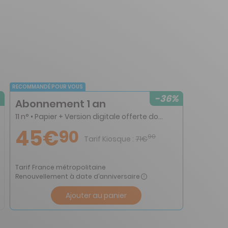
RECOMMANDÉ POUR VOUS
-36%
Abonnement 1 an
11 n° • Papier + Version digitale offerte dont 1 numéro double
45€
90
90
Tarif Kiosque :
71€
Tarif France métropolitaine
Renouvellement à date d’anniversaire
Ajouter au panier