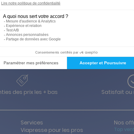
mages et témoignages sourcés. Un magazine de référence qui ri
ties des prix les + bas
Satisfait o
Services
Nos off
Top ven
Viapresse pour les pros