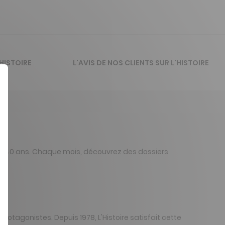
HISTOIRE
L'AVIS DE NOS CLIENTS SUR L'HISTOIRE
 de 40 ans. Chaque mois, découvrez des dossiers
tagonistes. Depuis 1978, L'Histoire satisfait cette