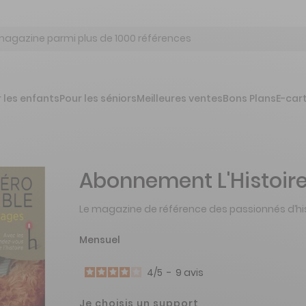
 les enfants
Pour les séniors
Meilleures ventes
Bons Plans
E-car
Abonnement L'Histoir
Le magazine de référence des passionnés d’hi
Mensuel
4
/
5
-
9
avis
Je choisis un support