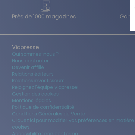
Près de 1000 magazines
Garan
Viapresse
Qui sommes-nous ?
Nous contacter
Devenir affilié
Relations éditeurs
Relations investisseurs
Rejoignez l'équipe Viapresse!
Gestion des cookies
Mentions légales
Politique de confidentialité
Conditions Générales de Vente
Cliquez ici pour modifier vos préférences en matière
cookies
Accessibilité : non conforme