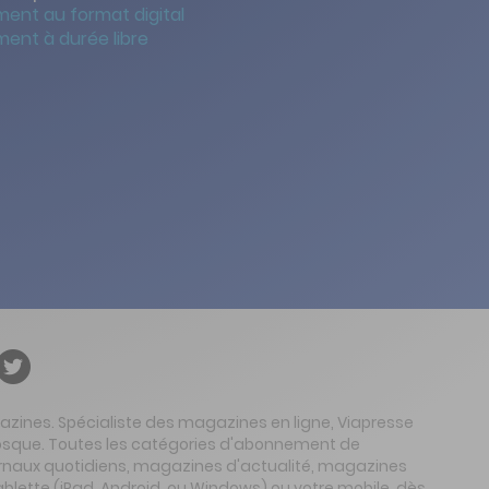
ent au format digital
ent à durée libre
gazines. Spécialiste des magazines en ligne, Viapresse
 kiosque. Toutes les catégories d'abonnement de
urnaux quotidiens, magazines d'actualité, magazines
ablette (iPad, Android, ou Windows) ou votre mobile, dès