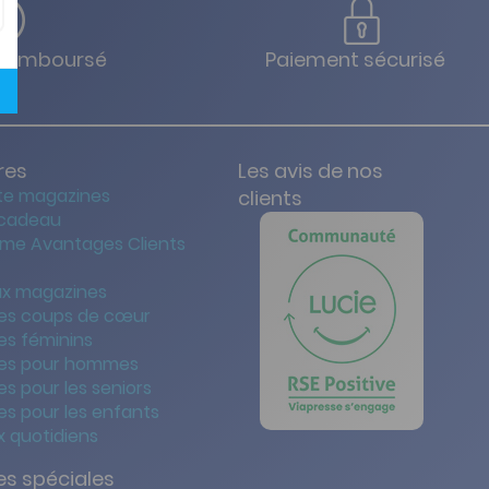
u remboursé
Paiement sécurisé
res
Les avis de nos
te magazines
clients
 cadeau
me Avantages Clients
x magazines
es coups de cœur
es féminins
es pour hommes
s pour les seniors
s pour les enfants
 quotidiens
s spéciales