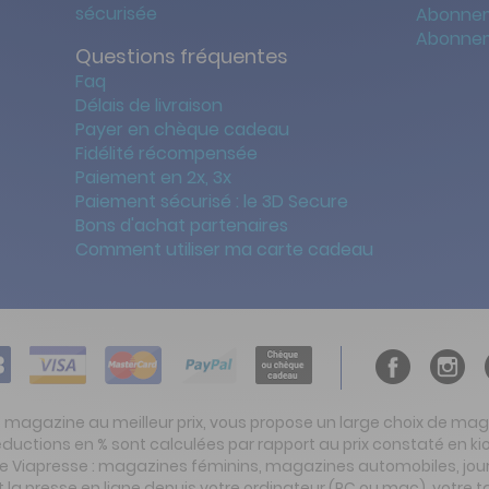
sécurisée
Abonnem
Abonnem
Questions fréquentes
Faq
Délais de livraison
Payer en chèque cadeau
Fidélité récompensée
Paiement en 2x, 3x
Paiement sécurisé : le 3D Secure
Bons d'achat partenaires
Comment utiliser ma carte cadeau
t magazine au meilleur prix, vous propose un large choix de ma
réductions en % sont calculées par rapport au prix constaté en
ite Viapresse : magazines féminins, magazines automobiles, jo
la presse en ligne depuis votre ordinateur (PC ou mac), votre t