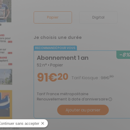
Papier
Digital
Je choisis une durée
RECOMMANDÉ POUR VOUS
-8%
Abonnement 1 an
52 n° • Papier
91€
20
80
Tarif Kiosque :
98€
Tarif France métropolitaine
Renouvellement à date d’anniversaire
Ajouter au panier
'Eu n° 1861