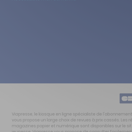
Viapresse, le kiosque en ligne spécialiste de l'abonnemen
vous propose un large choix de revues à prix cassés. Les 
magazines papier et numérique sont disponibles sur le s
jeunesse. Viapresse vous propose de consulter facilement 