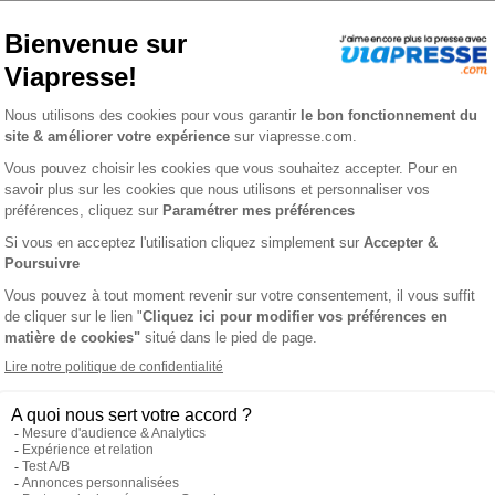
ℹ️
Note :
les codes promotionnels ne sont pas
TEUR D'EU
L'AVIS
 locale de la région d'Eu et, à ce titre, est devenu une instituti