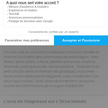
ℹ️
Note :
les codes promotionnels ne sont pas
valables sur ce titre.
Présentation du magazine L'Orne Hebdo
A la fois utile et convivial, il s’adresse à toute la famille en
traitant l’actualité des communes de votre région : faits
divers, sport, loisirs, culture, petites annonces, cinéma,
festivités, politique locale, vie associative … Proposé à un
petit prix (et dans un format très pratique), vous avez
toute la semaine pour le déguster, sans modération (où
vous vous voulez) .Avec votre abonnement, retrouvez
toutes les informations de la région d'ALENCON.
L'avis de Viapresse sur L'Orne Hebdo