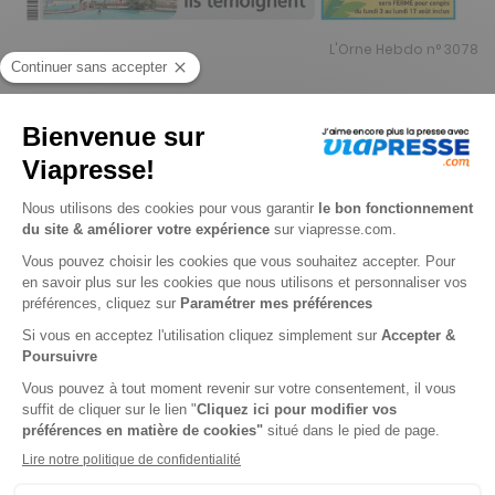
L'Orne Hebdo n° 3078
Je choisis un support
Papier
Digital
Je choisis une durée
-13%
Abonnement 1 an
52 n° • Papier
85€
80
80
Tarif Kiosque :
98€
Tarif France métropolitaine
Renouvellement à date d’anniversaire