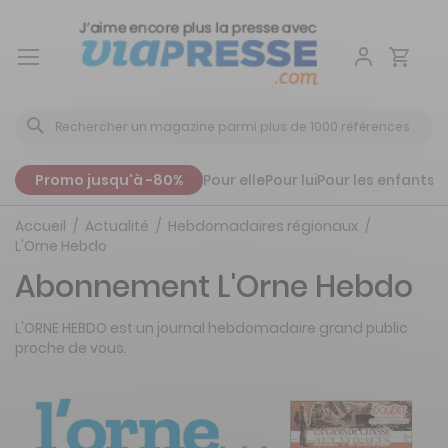
Aller
au
contenu
Promo jusqu'à -80%
Pour elle
Pour lui
Pour les enfants
P
Accueil
Actualité
Hebdomadaires régionaux
L'Orne Hebdo
Abonnement L'Orne Hebdo
L'ORNE HEBDO est un journal hebdomadaire grand public
proche de vous.