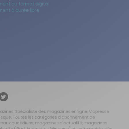
ent au format digital
ent à durée libre
gazines. Spécialiste des magazines en ligne, Viapresse
 kiosque. Toutes les catégories d'abonnement de
urnaux quotidiens, magazines d'actualité, magazines
ablette (iPad, Android, ou Windows) ou votre mobile, dès