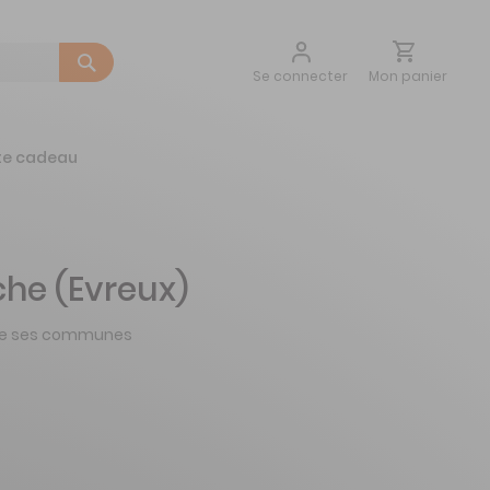
Aller
Mon panier
Se connecter
au
contenu
te cadeau
he (Evreux)
t de ses communes