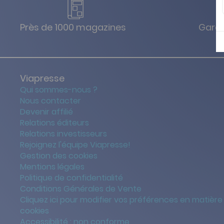
Près de 1000 magazines
Garan
Viapresse
Qui sommes-nous ?
Nous contacter
Devenir affilié
Relations éditeurs
Relations investisseurs
Rejoignez l'équipe Viapresse!
Gestion des cookies
Mentions légales
Politique de confidentialité
Conditions Générales de Vente
Cliquez ici pour modifier vos préférences en matière
cookies
Accessibilité : non conforme