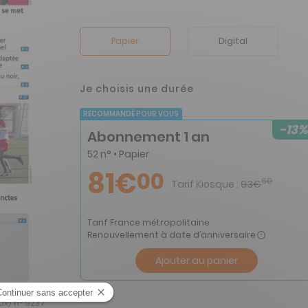
Papier
Digital
Je choisis une durée
RECOMMANDÉ POUR VOUS
-13%
Abonnement 1 an
52 n° • Papier
81€
00
60
Tarif Kiosque :
93€
Tarif France métropolitaine
Renouvellement à date d’anniversaire
Ajouter au panier
ux) n° 9237