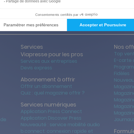
ties des prix les + bas
Satisfait o
Services
Nos off
Top ven
Viapresse pour les pros
E-carte
Services aux entreprises
Program
Devis express
Fidèles
Abonnement à offrir
Nouveau
Offrir un abonnement
Magazin
Quiz : quel magazine offrir ?
Magazin
Magazin
Services numériques
Magazine
Application Press Connect
Magazine
Application Discover Press
 de
Journaux
Nouveauté : service mobilité audio
Formule
b.connect: connexion rapide et