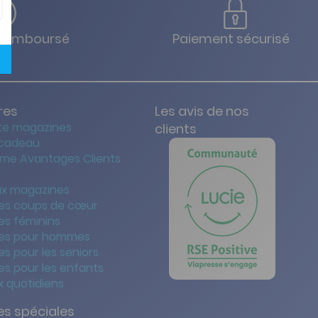
u remboursé
Paiement sécurisé
res
Les avis de nos
te magazines
clients
 cadeau
me Avantages Clients
x magazines
es coups de cœur
es féminins
es pour hommes
s pour les seniors
s pour les enfants
 quotidiens
s spéciales