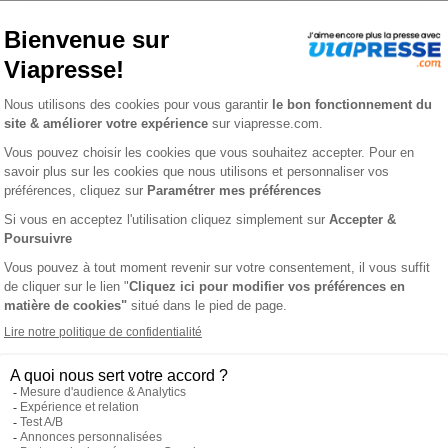
ℹ️
Note :
les codes promotionnels ne sont pas
 (EVREUX)
L'AVIS 
x, Conches, Saint-André-de-l'Eure, Pacy-sur-Eure et Damville : pol
nt de l'Eure et de ses communes.