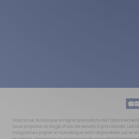
Viapresse, le kiosque en ligne spécialiste de l'abonnemen
vous propose un large choix de revues à prix cassés. Les 
magazines papier et numérique sont disponibles sur le s
jeunesse. Viapresse vous propose de consulter facilement 