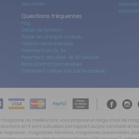
sécurisée
Abonnem
Abonnem
Questions fréquentes
Faq
Délais de livraison
Payer en chèque cadeau
Fidélité récompensée
Paiement en 2x, 3x
Paiement sécurisé : le 3D Secure
Bons d'achat partenaires
Comment utiliser ma carte cadeau
t magazine au meilleur prix, vous propose un large choix de ma
réductions en % sont calculées par rapport au prix constaté en
ite Viapresse : magazines féminins, magazines automobiles, jo
la presse en ligne depuis votre ordinateur (PC ou mac), votre t